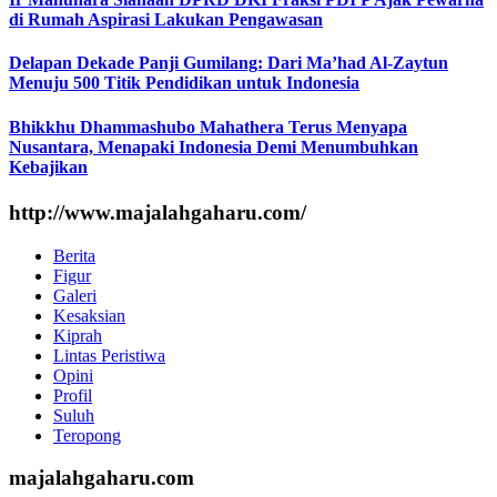
di Rumah Aspirasi Lakukan Pengawasan
Delapan Dekade Panji Gumilang: Dari Ma’had Al-Zaytun
Menuju 500 Titik Pendidikan untuk Indonesia
Bhikkhu Dhammashubo Mahathera Terus Menyapa
Nusantara, Menapaki Indonesia Demi Menumbuhkan
Kebajikan
http://www.majalahgaharu.com/
Berita
Figur
Galeri
Kesaksian
Kiprah
Lintas Peristiwa
Opini
Profil
Suluh
Teropong
majalahgaharu.com