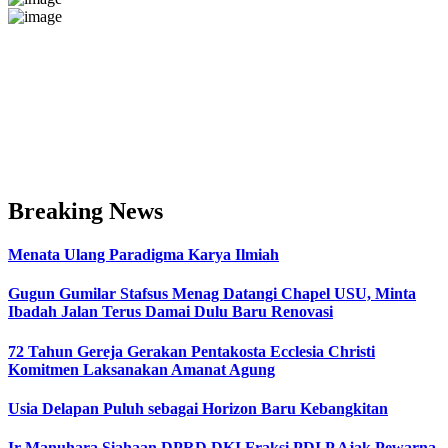
Breaking News
Menata Ulang Paradigma Karya Ilmiah
Gugun Gumilar Stafsus Menag Datangi Chapel USU, Minta
Ibadah Jalan Terus Damai Dulu Baru Renovasi
72 Tahun Gereja Gerakan Pentakosta Ecclesia Christi
Komitmen Laksanakan Amanat Agung
Usia Delapan Puluh sebagai Horizon Baru Kebangkitan
Ir Manuhara Siahaan DPRD DKI Fraksi PDI P Ajak Pewarna