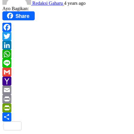
Redaksi Gaharu
4 years ago
Ayo Bagikan:
Share
Facebook
Twitter
LinkedIn
WhatsApp
Line
Gmail
Yahoo
Mail
Email
Print
PrintFriendly
Share