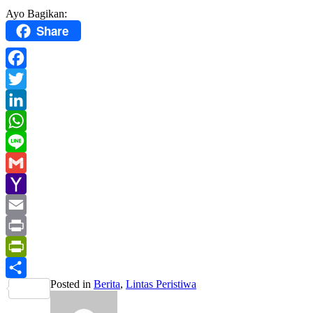
Ayo Bagikan:
Share
Facebook
Twitter
LinkedIn
WhatsApp
Line
Gmail
Yahoo
Mail
Email
Print
PrintFriendly
Posted in
Berita
,
Lintas Peristiwa
Share