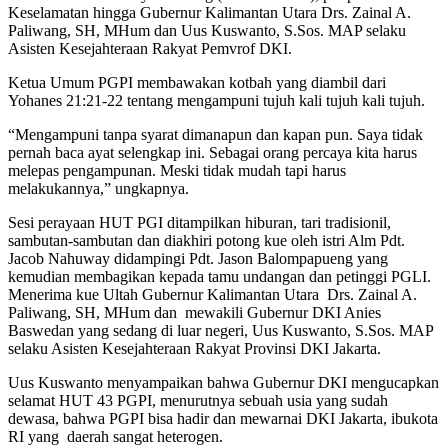
Keselamatan hingga Gubernur Kalimantan Utara Drs. Zainal A.
Paliwang, SH, MHum dan Uus Kuswanto, S.Sos. MAP selaku
Asisten Kesejahteraan Rakyat Pemvrof DKI.
Ketua Umum PGPI membawakan kotbah yang diambil dari
Yohanes 21:21-22 tentang mengampuni tujuh kali tujuh kali tujuh.
“Mengampuni tanpa syarat dimanapun dan kapan pun. Saya tidak
pernah baca ayat selengkap ini. Sebagai orang percaya kita harus
melepas pengampunan. Meski tidak mudah tapi harus
melakukannya,” ungkapnya.
Sesi perayaan HUT PGI ditampilkan hiburan, tari tradisionil,
sambutan-sambutan dan diakhiri potong kue oleh istri Alm Pdt.
Jacob Nahuway didampingi Pdt. Jason Balompapueng yang
kemudian membagikan kepada tamu undangan dan petinggi PGLI.
Menerima kue Ultah Gubernur Kalimantan Utara Drs. Zainal A.
Paliwang, SH, MHum dan mewakili Gubernur DKI Anies
Baswedan yang sedang di luar negeri, Uus Kuswanto, S.Sos. MAP
selaku Asisten Kesejahteraan Rakyat Provinsi DKI Jakarta.
Uus Kuswanto menyampaikan bahwa Gubernur DKI mengucapkan
selamat HUT 43 PGPI, menurutnya sebuah usia yang sudah
dewasa, bahwa PGPI bisa hadir dan mewarnai DKI Jakarta, ibukota
RI yang daerah sangat heterogen.