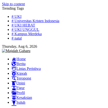
Skip to content
Trending Tags
# UKI
# Universitas Kristen Indonesia
# UKI HEBAT
# UKI UNGGUL
# Kampus Merdeka
# natal
Thursday, Aug 6, 2026
Home
Berita
Lintas Peristiwa
Kiprah
Teropong
Opini
Figur
Profil
Kesaksian
Suluh