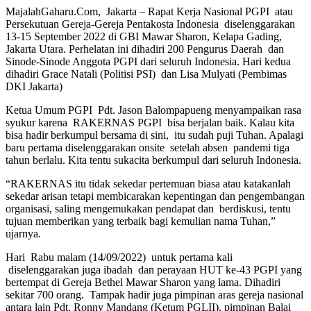
MajalahGaharu.Com, Jakarta – Rapat Kerja Nasional PGPI atau
Persekutuan Gereja-Gereja Pentakosta Indonesia diselenggarakan
13-15 September 2022 di GBI Mawar Sharon, Kelapa Gading,
Jakarta Utara. Perhelatan ini dihadiri 200 Pengurus Daerah dan
Sinode-Sinode Anggota PGPI dari seluruh Indonesia. Hari kedua
dihadiri Grace Natali (Politisi PSI) dan Lisa Mulyati (Pembimas
DKI Jakarta)
Ketua Umum PGPI Pdt. Jason Balompapueng menyampaikan rasa
syukur karena RAKERNAS PGPI bisa berjalan baik. Kalau kita
bisa hadir berkumpul bersama di sini, itu sudah puji Tuhan. Apalagi
baru pertama diselenggarakan onsite setelah absen pandemi tiga
tahun berlalu. Kita tentu sukacita berkumpul dari seluruh Indonesia.
“RAKERNAS itu tidak sekedar pertemuan biasa atau katakanlah
sekedar arisan tetapi membicarakan kepentingan dan pengembangan
organisasi, saling mengemukakan pendapat dan berdiskusi, tentu
tujuan memberikan yang terbaik bagi kemulian nama Tuhan,”
ujarnya.
Hari Rabu malam (14/09/2022) untuk pertama kali
diselenggarakan juga ibadah dan perayaan HUT ke-43 PGPI yang
bertempat di Gereja Bethel Mawar Sharon yang lama. Dihadiri
sekitar 700 orang. Tampak hadir juga pimpinan aras gereja nasional
antara lain Pdt. Ronny Mandang (Ketum PGLII), pimpinan Balai