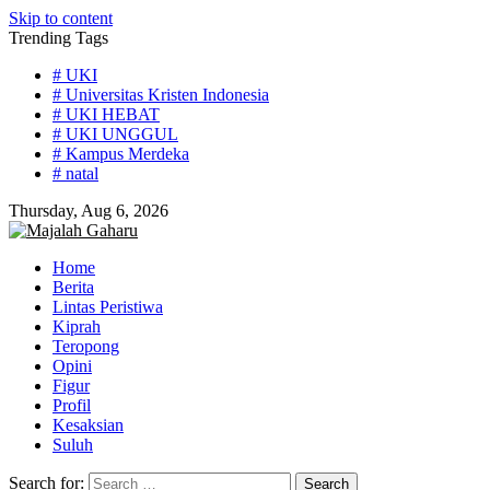
Skip to content
Trending Tags
# UKI
# Universitas Kristen Indonesia
# UKI HEBAT
# UKI UNGGUL
# Kampus Merdeka
# natal
Thursday, Aug 6, 2026
Home
Berita
Lintas Peristiwa
Kiprah
Teropong
Opini
Figur
Profil
Kesaksian
Suluh
Search for: