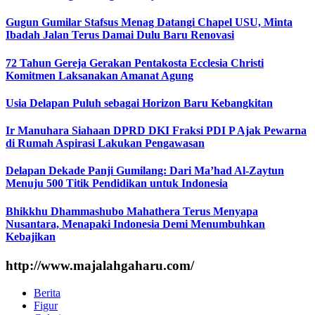
Gugun Gumilar Stafsus Menag Datangi Chapel USU, Minta
Ibadah Jalan Terus Damai Dulu Baru Renovasi
72 Tahun Gereja Gerakan Pentakosta Ecclesia Christi
Komitmen Laksanakan Amanat Agung
Usia Delapan Puluh sebagai Horizon Baru Kebangkitan
Ir Manuhara Siahaan DPRD DKI Fraksi PDI P Ajak Pewarna
di Rumah Aspirasi Lakukan Pengawasan
Delapan Dekade Panji Gumilang: Dari Ma’had Al-Zaytun
Menuju 500 Titik Pendidikan untuk Indonesia
Bhikkhu Dhammashubo Mahathera Terus Menyapa
Nusantara, Menapaki Indonesia Demi Menumbuhkan
Kebajikan
http://www.majalahgaharu.com/
Berita
Figur