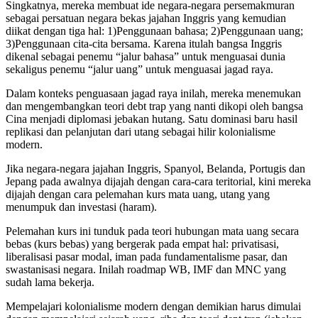
Singkatnya, mereka membuat ide negara-negara persemakmuran
sebagai persatuan negara bekas jajahan Inggris yang kemudian
diikat dengan tiga hal: 1)Penggunaan bahasa; 2)Penggunaan uang;
3)Penggunaan cita-cita bersama. Karena itulah bangsa Inggris
dikenal sebagai penemu “jalur bahasa” untuk menguasai dunia
sekaligus penemu “jalur uang” untuk menguasai jagad raya.
Dalam konteks penguasaan jagad raya inilah, mereka menemukan
dan mengembangkan teori debt trap yang nanti dikopi oleh bangsa
Cina menjadi diplomasi jebakan hutang. Satu dominasi baru hasil
replikasi dan pelanjutan dari utang sebagai hilir kolonialisme
modern.
Jika negara-negara jajahan Inggris, Spanyol, Belanda, Portugis dan
Jepang pada awalnya dijajah dengan cara-cara teritorial, kini mereka
dijajah dengan cara pelemahan kurs mata uang, utang yang
menumpuk dan investasi (haram).
Pelemahan kurs ini tunduk pada teori hubungan mata uang secara
bebas (kurs bebas) yang bergerak pada empat hal: privatisasi,
liberalisasi pasar modal, iman pada fundamentalisme pasar, dan
swastanisasi negara. Inilah roadmap WB, IMF dan MNC yang
sudah lama bekerja.
Mempelajari kolonialisme modern dengan demikian harus dimulai