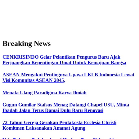
Breaking News
CENKRISINDO Gelar Pelantikan Pengurus Baru Ajak
Perjuangkan Kepentingan Umat Untuk Kemajuan Bangsa
ASEAN Mengakui Pentingnya Upaya LKLB Indonesia Lewat
Visi Komunitas ASEAN 2045,
Menata Ulang Paradigma Karya Ilmiah
Gugun Gumilar Stafsus Menag Datangi Chapel USU, Minta
Ibadah Jalan Terus Damai Dulu Baru Renovasi
72 Tahun Gereja Gerakan Pentakosta Ecclesia Christi
Komitmen Laksanakan Amanat Agung