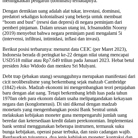
meningkatkan pengaruh (dominasi) terhadapnya.
Dengan demikian uang adalah alat tukar, investasi, dominasi,
predatori sekaligus kolonialisasi yang bekerja untuk membuat
“boom and bust” (resesi dan depresi) di negara peminjam dari
pemberi pinjaman. Dalam urusan utang ini, Ichsanuddin Noorsy
(2019) menyebut bahwa negara peminjam pasti mengalami 5i
(intervensi, infiltrasi, intimidasi, inflasi dan invasi).
Berikut posisi terbarunya: menurut data CEIC (per Maret 2023),
Indonesia berada di peringkat ke-22 dengan nilai utang mencapai
USD518 miliar atau Rp7.649 triliun pada Januari 2023. Hebat betul
presiden Joko Widodo dan menkeu Sri Mulyani.
Debt trap (jebakan utang) sesungguhnya merupakan manifestasi dari
cicit neoliberalisme yang berkembang sejak mahzab Cambridge
(1842) eksis. Madzab ekonomi ini mengembangkan teori penjajahan
baru dengan alat uang. Tetapi berkembang lebih luas pada tahun
1970an oleh para ekonom dalam usaha melipatgandakan kekayaan
negara dan (konglomerasi). Di sini dikenal dengan madzab
monetaris yang mengembangkan posisi Bank Sentral untuk
melakukan kebijakan moneter guna mempengaruhi jumlah uang
beredar dan ketersediaan kredit dalam perekonomian. Implementasi
bank sentral menggunakan beberapa instrumen, termasuk suku
bunga kebijakan, operasi pasar terbuka, dan rasio cadangan wajib.
Berdasarkan tujuannya, dua jenis kebijakan moneter: kontraksi dan