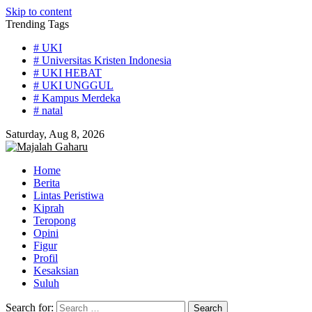
Skip to content
Trending Tags
# UKI
# Universitas Kristen Indonesia
# UKI HEBAT
# UKI UNGGUL
# Kampus Merdeka
# natal
Saturday, Aug 8, 2026
Home
Berita
Lintas Peristiwa
Kiprah
Teropong
Opini
Figur
Profil
Kesaksian
Suluh
Search for: