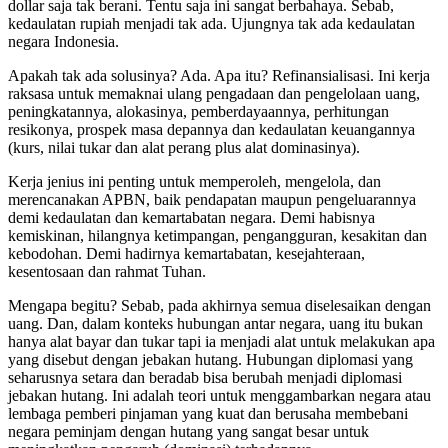
dollar saja tak berani. Tentu saja ini sangat berbahaya. Sebab,
kedaulatan rupiah menjadi tak ada. Ujungnya tak ada kedaulatan
negara Indonesia.
Apakah tak ada solusinya? Ada. Apa itu? Refinansialisasi. Ini kerja
raksasa untuk memaknai ulang pengadaan dan pengelolaan uang,
peningkatannya, alokasinya, pemberdayaannya, perhitungan
resikonya, prospek masa depannya dan kedaulatan keuangannya
(kurs, nilai tukar dan alat perang plus alat dominasinya).
Kerja jenius ini penting untuk memperoleh, mengelola, dan
merencanakan APBN, baik pendapatan maupun pengeluarannya
demi kedaulatan dan kemartabatan negara. Demi habisnya
kemiskinan, hilangnya ketimpangan, pengangguran, kesakitan dan
kebodohan. Demi hadirnya kemartabatan, kesejahteraan,
kesentosaan dan rahmat Tuhan.
Mengapa begitu? Sebab, pada akhirnya semua diselesaikan dengan
uang. Dan, dalam konteks hubungan antar negara, uang itu bukan
hanya alat bayar dan tukar tapi ia menjadi alat untuk melakukan apa
yang disebut dengan jebakan hutang. Hubungan diplomasi yang
seharusnya setara dan beradab bisa berubah menjadi diplomasi
jebakan hutang. Ini adalah teori untuk menggambarkan negara atau
lembaga pemberi pinjaman yang kuat dan berusaha membebani
negara peminjam dengan hutang yang sangat besar untuk