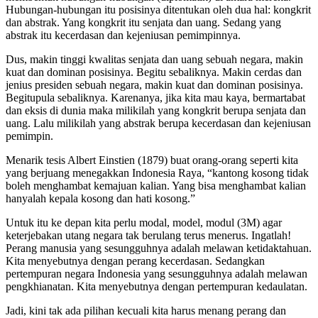
Hubungan-hubungan itu posisinya ditentukan oleh dua hal: kongkrit
dan abstrak. Yang kongkrit itu senjata dan uang. Sedang yang
abstrak itu kecerdasan dan kejeniusan pemimpinnya.
Dus, makin tinggi kwalitas senjata dan uang sebuah negara, makin
kuat dan dominan posisinya. Begitu sebaliknya. Makin cerdas dan
jenius presiden sebuah negara, makin kuat dan dominan posisinya.
Begitupula sebaliknya. Karenanya, jika kita mau kaya, bermartabat
dan eksis di dunia maka milikilah yang kongkrit berupa senjata dan
uang. Lalu milikilah yang abstrak berupa kecerdasan dan kejeniusan
pemimpin.
Menarik tesis Albert Einstien (1879) buat orang-orang seperti kita
yang berjuang menegakkan Indonesia Raya, “kantong kosong tidak
boleh menghambat kemajuan kalian. Yang bisa menghambat kalian
hanyalah kepala kosong dan hati kosong.”
Untuk itu ke depan kita perlu modal, model, modul (3M) agar
keterjebakan utang negara tak berulang terus menerus. Ingatlah!
Perang manusia yang sesungguhnya adalah melawan ketidaktahuan.
Kita menyebutnya dengan perang kecerdasan. Sedangkan
pertempuran negara Indonesia yang sesungguhnya adalah melawan
pengkhianatan. Kita menyebutnya dengan pertempuran kedaulatan.
Jadi, kini tak ada pilihan kecuali kita harus menang perang dan