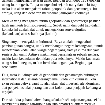
dengan mempelajari sejarah uang, riba dan teori dept trap (jebakan
utang luar negeri). Tanpa mengetahui sejarah uang dan debt trap
maka kita akan mengalami rabun geopolitik dan geostrategis. Itu
artinya, uang dan debt trap merupakan jalur-jalur keduanya.
Mereka yang mengalami rabun geopolitik dan geostrategis pastilah
tidak mengerti teori souvereignity. Sebab uang dan debt trap dalam
konteks ini adalah alat untuk menegakkan souvereignitas
(kedaulatan) atau sebaliknya (koloni).
Singkatnya menegakkan Indonesia Raya adalah mengetahui
pembangunan bangsa, untuk membangun negara kebangsaan, untuk
menetapkan kedaulatan warga negara yang alatnya cuma dua yaitu:
senjata dan uang. Artinya makin kuat persenjataan sebuah negara,
makin kuat kedaulatan demikian pula sebaliknya. Makin kuat mata
uang sebuah negara, makin berdaulat negaranya. Begitu juga
sebaliknya.
Dus, mata kuliahnya ada di geopolitik dan geostrategis hubungan
international dan sejarah perang/damai. Pada kurikulum itu, kita
akan paham bahwa uang itu alat tukar, alat investasi, alat dominasi,
alat penyetatus, alat perang dan alat koloni para penjajah ke bangsa
terjajah.
Dari situ kita paham bahwa bangsa/suku/ras/kerajaan/negara, selalu
membentuk hubungan-hubungan (diplomatik) di antara mereka.