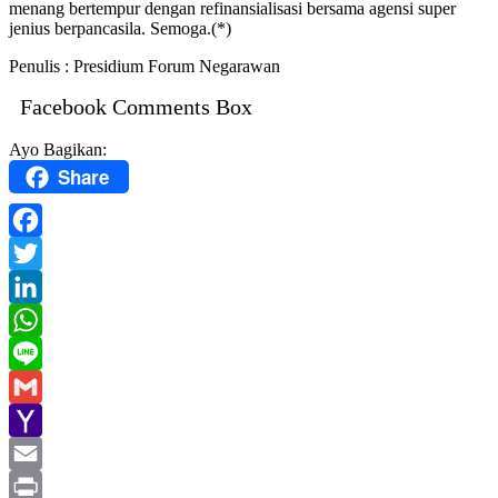
menang bertempur dengan refinansialisasi bersama agensi super
jenius berpancasila. Semoga.(*)
Penulis : Presidium Forum Negarawan
Facebook Comments Box
Ayo Bagikan:
Share
Facebook
Twitter
LinkedIn
WhatsApp
Line
Gmail
Yahoo
Mail
Email