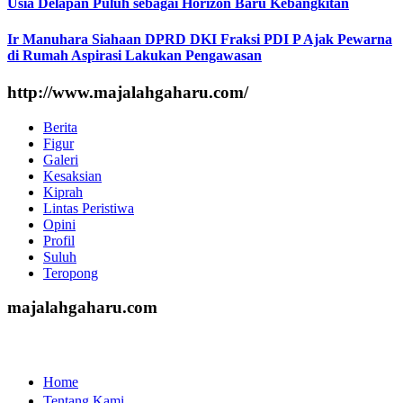
Usia Delapan Puluh sebagai Horizon Baru Kebangkitan
Ir Manuhara Siahaan DPRD DKI Fraksi PDI P Ajak Pewarna
di Rumah Aspirasi Lakukan Pengawasan
http://www.majalahgaharu.com/
Berita
Figur
Galeri
Kesaksian
Kiprah
Lintas Peristiwa
Opini
Profil
Suluh
Teropong
majalahgaharu.com
Home
Tentang Kami