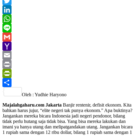
Facebook
Twitter
LinkedIn
WhatsApp
Line
Gmail
Yahoo
Mail
Email
Print
PrintFriendly
Share
Oleh : Yudhie Haryono
Majalahgaharu.com Jakarta
Banjir rentenir, defisit ekonom. Kita
bahkan harus jujur, “elite negeri tak punya ekonom.” Apa buktinya?
Jangankan mereka bicara Indonesia jadi negeri pendonor, bilang
tidak perlu hutang saja tidak bisa. Yang bisa mereka lakukan dan
imani ya hanya utang dan melipatgandakan utang. Jangankan bicara
1 rupiah sama dengan 12 ribu dollar, bilang 1 rupiah sama dengan 1