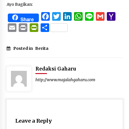
Ayo Bagikan:
Facebook
Twitter
LinkedIn
WhatsApp
Line
Gmail
Yaho
Share
Mail
Email
Print
PrintFriendly
Share
Posted in
Berita
Redaksi Gaharu
http://www.majalahgaharu.com
Leave a Reply