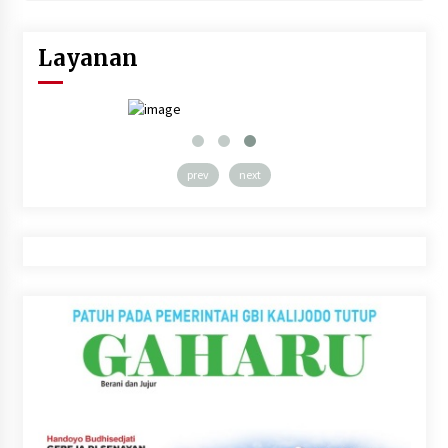
Layanan
prev
next