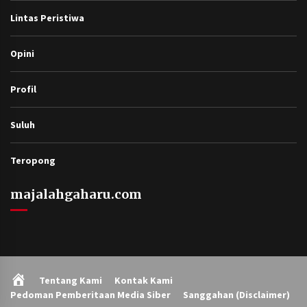
Lintas Peristiwa
Opini
Profil
Suluh
Teropong
majalahgaharu.com
Home
Tentang Kami
Kontak Kami
Pedoman Pemberitaan Media Siber
Sanggahan (Disclaimer)