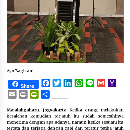
Ayo Bagikan:
Facebook
Twitter
LinkedIn
WhatsApp
Line
Gmail
Yaho
Share
Mail
Email
Print
PrintFriendly
Share
Majalahgaharu. Jogyakarta
Ketika orang melakukan
kesalahan kemudian terjatuh itu sudah semesthinya
menerima dengan apa adanya, namun ketika sesuatu itu
tertata dan terjaga dengan rapi dan teratur tetiba jatuh