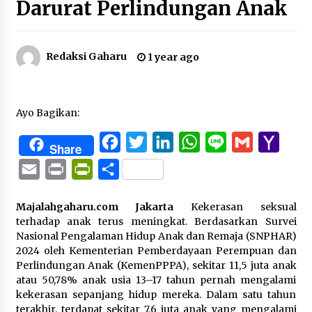
Darurat Perlindungan Anak
Redaksi Gaharu
1 year ago
Ayo Bagikan:
Facebook
Twitter
LinkedIn
WhatsApp
Line
Gmail
Yaho
Share
Mail
Email
Print
PrintFriendly
Share
Majalahgaharu.com Jakarta
Kekerasan seksual
terhadap anak terus meningkat. Berdasarkan Survei
Nasional Pengalaman Hidup Anak dan Remaja (SNPHAR)
2024 oleh Kementerian Pemberdayaan Perempuan dan
Perlindungan Anak (KemenPPPA), sekitar 11,5 juta anak
atau 50,78% anak usia 13–17 tahun pernah mengalami
kekerasan sepanjang hidup mereka. Dalam satu tahun
terakhir, terdapat sekitar 7,6 juta anak yang mengalami