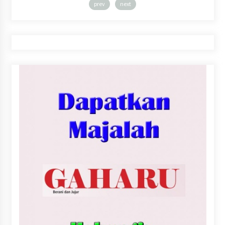
prev
next