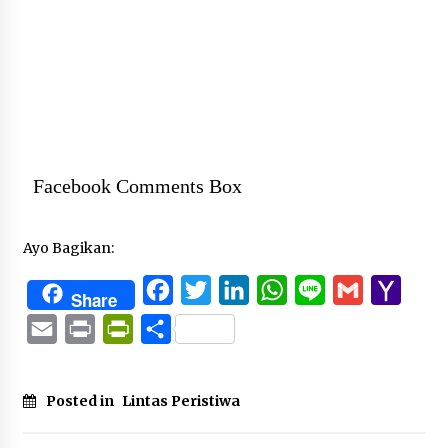
Facebook Comments Box
Ayo Bagikan:
Facebook
Twitter
LinkedIn
WhatsApp
Line
Gmail
Yaho
Share
Mail
Email
Print
PrintFriendly
Share
Posted in
Lintas Peristiwa