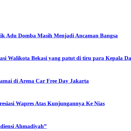
litik Adu Domba Masih Menjadi Ancaman Bangsa
 Walikota Bekasi yang patut di tiru para Kepala Dae
mai di Arena Car Free Day Jakarta
esiasi Wapres Atas Kunjungannya Ke Nias
udiensi Ahmadiyah”