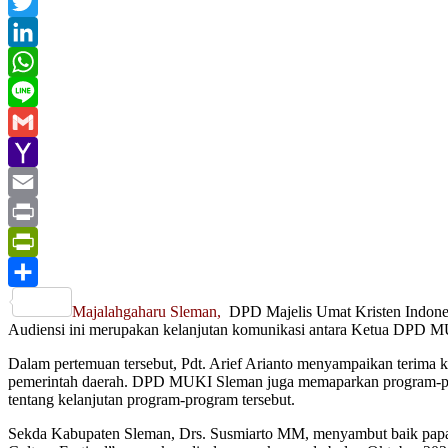
Facebook
Twitter
LinkedIn
WhatsApp
Line
Gmail
Yahoo
Mail
Email
Print
PrintFriendly
Share
Majalahgaharu Sleman,
DPD Majelis Umat Kristen Indones
Audiensi ini merupakan kelanjutan komunikasi antara Ketua DPD MUK
Dalam pertemuan tersebut, Pdt. Arief Arianto menyampaikan terim
pemerintah daerah. DPD MUKI Sleman juga memaparkan program-pro
tentang kelanjutan program-program tersebut.
Sekda Kabupaten Sleman, Drs. Susmiarto MM, menyambut baik papar