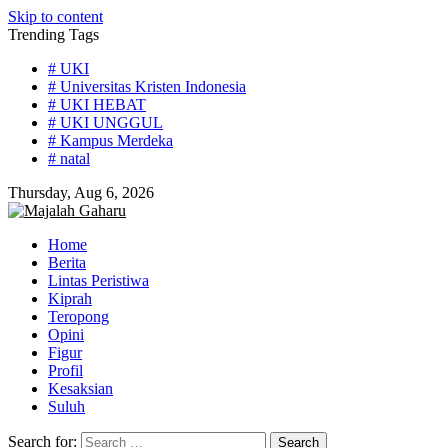
Skip to content
Trending Tags
# UKI
# Universitas Kristen Indonesia
# UKI HEBAT
# UKI UNGGUL
# Kampus Merdeka
# natal
Thursday, Aug 6, 2026
Home
Berita
Lintas Peristiwa
Kiprah
Teropong
Opini
Figur
Profil
Kesaksian
Suluh
Search for: