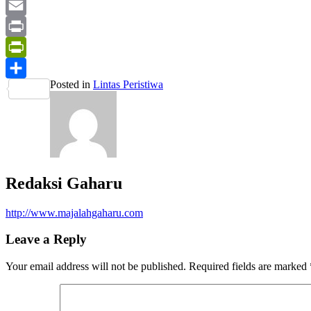
Yahoo
Mail
Email
Print
PrintFriendly
Posted in
Lintas Peristiwa
Share
Redaksi Gaharu
http://www.majalahgaharu.com
Leave a Reply
Your email address will not be published.
Required fields are marked