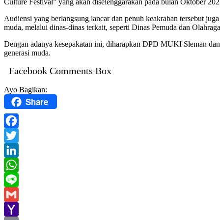
Culture Festival” yang akan diselenggarakan pada bulan Oktober 20
Audiensi yang berlangsung lancar dan penuh keakraban tersebut ju
muda, melalui dinas-dinas terkait, seperti Dinas Pemuda dan Olahr
Dengan adanya kesepakatan ini, diharapkan DPD MUKI Sleman dan 
generasi muda.
Facebook Comments Box
Ayo Bagikan:
Share
Facebook
Twitter
LinkedIn
WhatsApp
Line
Gmail