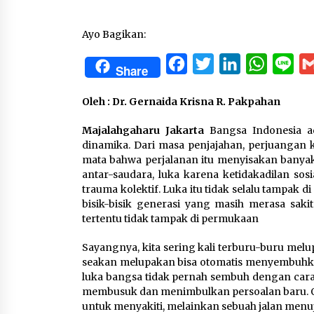
Ayo Bagikan:
Facebook
Twitter
LinkedIn
WhatsA
Lin
Share
Oleh : Dr. Gernaida Krisna R. Pakpahan
Majalahgaharu Jakarta
Bangsa Indonesia a
dinamika. Dari masa penjajahan, perjuangan 
mata bahwa perjalanan itu menyisakan banyak 
antar-saudara, luka karena ketidakadilan so
trauma kolektif. Luka itu tidak selalu tampak d
bisik-bisik generasi yang masih merasa saki
tertentu tidak tampak di permukaan
Sayangnya, kita sering kali terburu-buru melu
seakan melupakan bisa otomatis menyembuhkan
luka bangsa tidak pernah sembuh dengan cara
membusuk dan menimbulkan persoalan baru. Ol
untuk menyakiti, melainkan sebuah jalan men