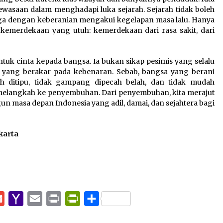
wasaan dalam menghadapi luka sejarah. Sejarah tidak boleh
juga dengan keberanian mengakui kegelapan masa lalu. Hanya
 kemerdekaan yang utuh: kemerdekaan dari rasa sakit, dari
tuk cinta kepada bangsa. Ia bukan sikap pesimis yang selalu
 yang berakar pada kebenaran. Sebab, bangsa yang berani
 ditipu, tidak gampang dipecah belah, dan tidak mudah
ta melangkah ke penyembuhan. Dari penyembuhan, kita merajut
n masa depan Indonesia yang adil, damai, dan sejahtera bagi
karta
pp
e
Gmail
Yahoo
Email
Print
PrintFriendly
Share
Mail