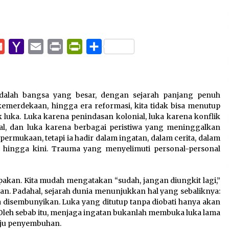
pp
e
Gmail
Yahoo
Email
Print
PrintFriendly
Share
Mail
dalah bangsa yang besar, dengan sejarah panjang penuh
kemerdekaan, hingga era reformasi, kita tidak bisa menutup
luka. Luka karena penindasan kolonial, luka karena konflik
sial, dan luka karena berbagai peristiwa yang meninggalkan
i permukaan, tetapi ia hadir dalam ingatan, dalam cerita, dalam
t hingga kini. Trauma yang menyelimuti personal-personal
pakan. Kita mudah mengatakan “sudah, jangan diungkit lagi,”
. Padahal, sejarah dunia menunjukkan hal yang sebaliknya:
 disembunyikan. Luka yang ditutup tanpa diobati hanya akan
eh sebab itu, menjaga ingatan bukanlah membuka luka lama
uju penyembuhan.