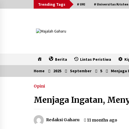
Skip
Trending Tags
# UKI
# Universitas Kristen
to
content
Home
Berita
Lintas Peristiwa
Ki
Home
2025
September
5
Menjaga 
Opini
Menjaga Ingatan, Men
Redaksi Gaharu
11 months ago