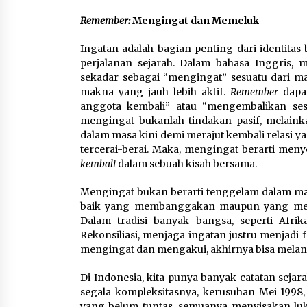
Remember:
Mengingat dan Memeluk
Ingatan adalah bagian penting dari identitas 
perjalanan sejarah. Dalam bahasa Inggris
sekadar sebagai “mengingat” sesuatu dari masa
makna yang jauh lebih aktif.
Remember
dapat
anggota kembali” atau “mengembalikan ses
mengingat bukanlah tindakan pasif, melain
dalam masa kini demi merajut kembali relasi y
tercerai-berai. Maka, mengingat berarti me
kembali
dalam sebuah kisah bersama.
Mengingat bukan berarti tenggelam dalam mas
baik yang membanggakan maupun yang menyaki
Dalam tradisi banyak bangsa, seperti Afri
Rekonsiliasi, menjaga ingatan justru menjadi
mengingat dan mengakui, akhirnya bisa melang
Di Indonesia, kita punya banyak catatan seja
segala kompleksitasnya, kerusuhan Mei 199
yang belum tuntas, semuanya menyisakan luka