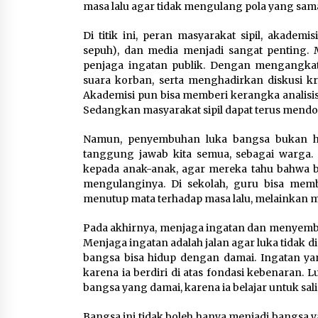
masa lalu agar tidak mengulang pola yang sam
Di titik ini, peran masyarakat sipil, akadem
sepuh), dan media menjadi sangat penting. 
penjaga ingatan publik. Dengan mengangkat 
suara korban, serta menghadirkan diskusi kr
Akademisi pun bisa memberi kerangka analisis,
Sedangkan masyarakat sipil dapat terus mendo
Namun, penyembuhan luka bangsa bukan ha
tanggung jawab kita semua, sebagai warga. D
kepada anak-anak, agar mereka tahu bahwa ba
mengulanginya. Di sekolah, guru bisa memb
menutup mata terhadap masa lalu, melainkan 
Pada akhirnya, menjaga ingatan dan menyembuh
Menjaga ingatan adalah jalan agar luka tidak
bangsa bisa hidup dengan damai. Ingatan ya
karena ia berdiri di atas fondasi kebenaran.
bangsa yang damai, karena ia belajar untuk 
Bangsa ini tidak boleh hanya menjadi bangsa 