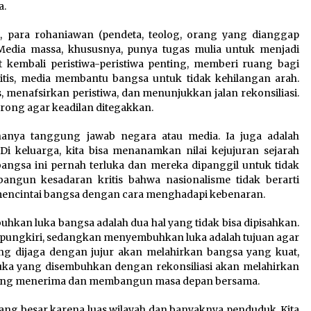
a.
isi, para rohaniawan (pendeta, teolog, orang yang dianggap
Media massa, khususnya, punya tugas mulia untuk menjadi
kembali peristiwa-peristiwa penting, memberi ruang bagi
itis, media membantu bangsa untuk tidak kehilangan arah.
 menafsirkan peristiwa, dan menunjukkan jalan rekonsiliasi.
rong agar keadilan ditegakkan.
nya tanggung jawab negara atau media. Ia juga adalah
i keluarga, kita bisa menanamkan nilai kejujuran sejarah
ngsa ini pernah terluka dan mereka dipanggil untuk tidak
angun kesadaran kritis bahwa nasionalisme tidak berarti
mencintai bangsa dengan cara menghadapi kebenaran.
kan luka bangsa adalah dua hal yang tidak bisa dipisahkan.
 dipungkiri, sedangkan menyembuhkan luka adalah tujuan agar
ng dijaga dengan jujur akan melahirkan bangsa yang kuat,
 Luka yang disembuhkan dengan rekonsiliasi akan melahirkan
saling menerima dan membangun masa depan bersama.
yang besar karena luas wilayah dan banyaknya penduduk. Kita