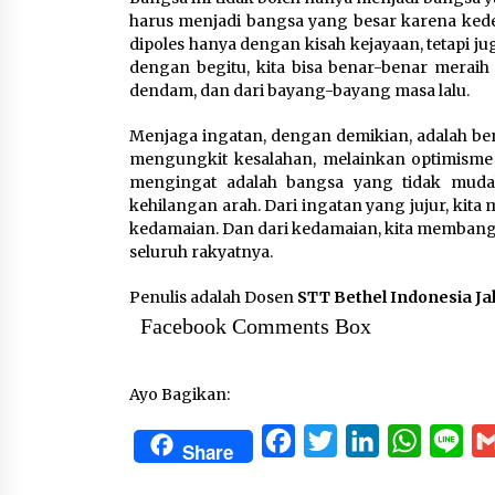
harus menjadi bangsa yang besar karena kede
dipoles hanya dengan kisah kejayaan, tetapi 
dengan begitu, kita bisa benar-benar meraih
dendam, dan dari bayang-bayang masa lalu.
Menjaga ingatan, dengan demikian, adalah ben
mengungkit kesalahan, melainkan optimisme
mengingat adalah bangsa yang tidak mudah
kehilangan arah. Dari ingatan yang jujur, ki
kedamaian. Dan dari kedamaian, kita membangu
seluruh rakyatnya.
Penulis adalah Dosen
STT Bethel Indonesia Ja
Facebook Comments Box
Ayo Bagikan:
Facebook
Twitter
LinkedIn
WhatsA
Lin
Share