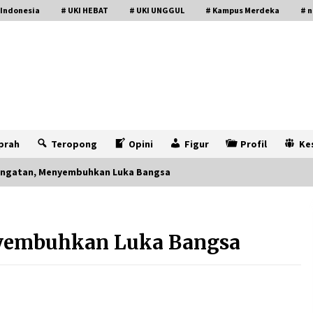
 Indonesia
# UKI HEBAT
# UKI UNGGUL
# Kampus Merdeka
# n
prah
Teropong
Opini
Figur
Profil
Ke
Ingatan, Menyembuhkan Luka Bangsa
yembuhkan Luka Bangsa