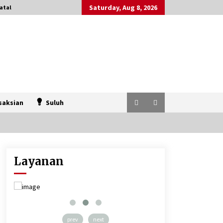
Saturday, Aug 8, 2026
atal
saksian
Suluh
Layanan
prev
next