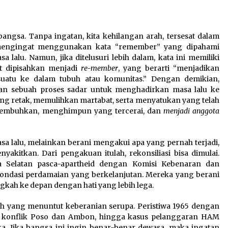
bangsa. Tanpa ingatan, kita kehilangan arah, tersesat dalam
, mengingat menggunakan kata “remember” yang dipahami
 lalu. Namun, jika ditelusuri lebih dalam, kata ini memiliki
 dipisahkan menjadi
re-member
, yang berarti “menjadikan
uatu ke dalam tubuh atau komunitas.” Dengan demikian,
kan sebuah proses sadar untuk menghadirkan masa lalu ke
ang retak, memulihkan martabat, serta menyatukan yang telah
nyembuhkan, menghimpun yang tercerai, dan
menjadi anggota
a lalu, melainkan berani mengakui apa yang pernah terjadi,
tkan. Dari pengakuan itulah, rekonsiliasi bisa dimulai.
ka Selatan pasca-apartheid dengan Komisi Kebenaran dan
 fondasi perdamaian yang berkelanjutan. Mereka yang berani
kah ke depan dengan hati yang lebih lega.
rah yang menuntut keberanian serupa. Peristiwa 1965 dengan
8, konflik Poso dan Ambon, hingga kasus pelanggaran HAM
. Jika bangsa ini ingin benar-benar dewasa, maka ingatan