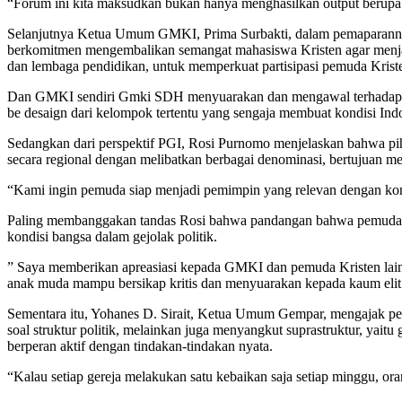
“Forum ini kita maksudkan bukan hanya menghasilkan output berupa 
Selanjutnya Ketua Umum GMKI, Prima Surbakti, dalam pemaparanny
berkomitmen mengembalikan semangat mahasiswa Kristen agar menjadi 
dan lembaga pendidikan, untuk memperkuat partisipasi pemuda Kriste
Dan GMKI sendiri Gmki SDH menyuarakan dan mengawal terhadap issu
be desaign dari kelompok tertentu yang sengaja membuat kondisi Ind
Sedangkan dari perspektif PGI, Rosi Purnomo menjelaskan bahwa p
secara regional dengan melibatkan berbagai denominasi, bertujuan
“Kami ingin pemuda siap menjadi pemimpin yang relevan dengan kon
Paling membanggakan tandas Rosi bahwa pandangan bahwa pemuda Kris
kondisi bangsa dalam gejolak politik.
” Saya memberikan apreasiasi kepada GMKI dan pemuda Kristen lain 
anak muda mampu bersikap kritis dan menyuarakan kepada kaum elit y
Sementara itu, Yohanes D. Sirait, Ketua Umum Gempar, mengajak pemu
soal struktur politik, melainkan juga menyangkut suprastruktur, yait
berperan aktif dengan tindakan-tindakan nyata.
“Kalau setiap gereja melakukan satu kebaikan saja setiap minggu, oran