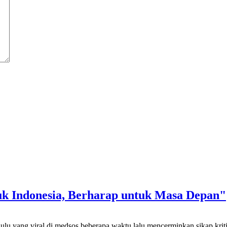
uk Indonesia, Berharap untuk Masa Depan"
yang viral di medsos beberapa waktu lalu mencerminkan sikap kritis da