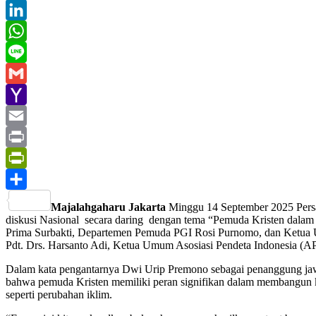
Twitter
LinkedIn
WhatsApp
Line
Gmail
Yahoo
Mail
Email
Print
PrintFriendly
Share
Majalahgaharu Jakarta
Minggu 14 September 2025 Pers
diskusi Nasional secara daring dengan tema “Pemuda Kristen dala
Prima Surbakti, Departemen Pemuda PGI Rosi Purnomo, dan Ketua Umum
Pdt. Drs. Harsanto Adi, Ketua Umum Asosiasi Pendeta Indonesia (API)
Dalam kata pengantarnya Dwi Urip Premono sebagai penanggung jawa
bahwa pemuda Kristen memiliki peran signifikan dalam membangun kesad
seperti perubahan iklim.