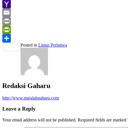
Gmail
Yahoo
Mail
Email
Print
PrintFriendly
Posted in
Lintas Peristiwa
Share
Redaksi Gaharu
http://www.majalahgaharu.com
Leave a Reply
Your email address will not be published.
Required fields are marked