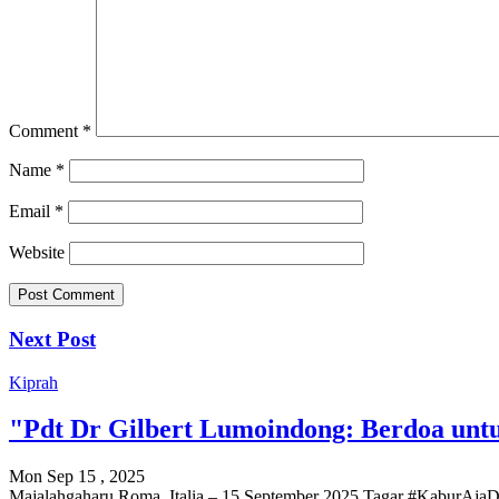
Comment
*
Name
*
Email
*
Website
Next Post
Kiprah
"Pdt Dr Gilbert Lumoindong: Berdoa unt
Mon Sep 15 , 2025
Majalahgaharu Roma, Italia – 15 September 2025 Tagar #KaburAjaDulu 