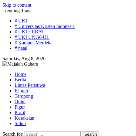
Skip to content
Trending Tags
# UKI
# Universitas Kristen Indonesia
# UKI HEBAT
# UKI UNGGUL
# Kampus Merdeka
# natal
Saturday, Aug 8, 2026
Home
Berita
Lintas Peristiwa
Kiprah
Teropong
Opini
Figur
Profil
Kesaksian
Suluh
Search for: