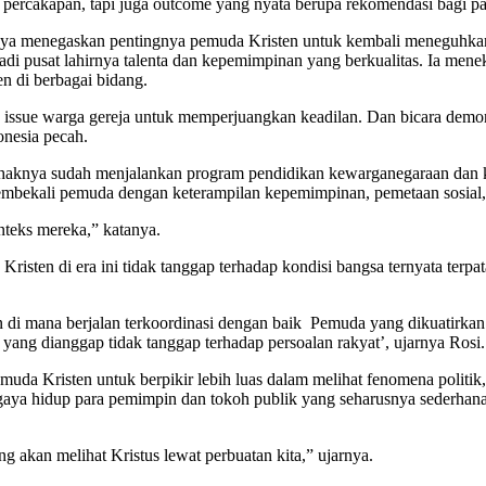
percakapan, tapi juga outcome yang nyata berupa rekomendasi bagi pa
a menegaskan pentingnya pemuda Kristen untuk kembali meneguhkan 
pusat lahirnya talenta dan kepemimpinan yang berkualitas. Ia meneka
n di berbagai bidang.
e warga gereja untuk memperjuangkan keadilan. Dan bicara demontra
onesia pecah.
ihaknya sudah menjalankan program pendidikan kewarganegaraan dan 
 membekali pemuda dengan keterampilan kepemimpinan, pemetaan sosi
teks mereka,” katanya.
ten di era ini tidak tanggap terhadap kondisi bangsa ternyata terpa
di mana berjalan terkoordinasi dengan baik Pemuda yang dikuatirkan 
ang dianggap tidak tanggap terhadap persoalan rakyat’, ujarnya Rosi.
da Kristen untuk berpikir lebih luas dalam melihat fenomena politik
u gaya hidup para pemimpin dan tokoh publik yang seharusnya sederhana
g akan melihat Kristus lewat perbuatan kita,” ujarnya.