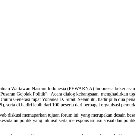
atuan Wartawan Nasrani Indonesia (PEWARNA) Indonesia bekerjasa
m Pusaran Gejolak Politik”. Acara dialog kebangsaan menghadirkan
 Generasi mpar Yohanes D. Sirait. Selain itu, hadir pula dua penang
, serta di hadiri lebih dari 100 peserta dari berbagai organisasi pem
b diskusi memaparkan tujuan forum ini yang merupakan desain besar
aran politik yang inklusif serta merespons isu-isu sosial dan politik 