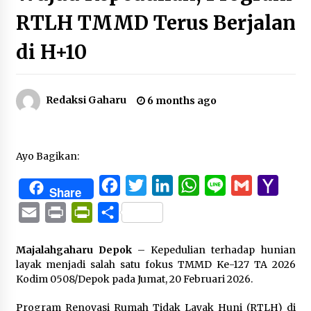
RTLH TMMD Terus Berjalan
di H+10
Redaksi Gaharu
6 months ago
Ayo Bagikan:
Facebook
Twitter
LinkedIn
WhatsApp
Line
Gmail
Yaho
Share
Mail
Email
Print
PrintFriendly
Share
Majalahgaharu Depok
– Kepedulian terhadap hunian
layak menjadi salah satu fokus TMMD Ke-127 TA 2026
Kodim 0508/Depok pada Jumat, 20 Februari 2026.
Program Renovasi Rumah Tidak Layak Huni (RTLH) di