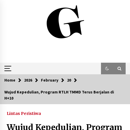
Skip
to
content
Home
2026
February
20
Wujud Kepedulian, Program RTLH TMMD Terus Berjalan di
H+10
Lintas Peristiwa
Wujud Kepedulian, Program