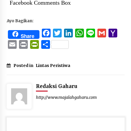
Facebook Comments Box
Ayo Bagikan:
Facebook
Twitter
LinkedIn
WhatsApp
Line
Gmail
Yaho
Share
Mail
Email
Print
PrintFriendly
Share
Posted in
Lintas Peristiwa
Redaksi Gaharu
http://www.majalahgaharu.com