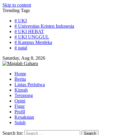
Skip to content
Trending Tags
# UKI
# Universitas Kristen Indonesia
# UKI HEBAT
# UKI UNGGUL
# Kampus Merdeka
# natal
Saturday, Aug 8, 2026
Home
Berita
Lintas Peristiwa
Kiprah
Teropong
Opini
Figur
Profil
Kesaksian
Suluh
Search for: