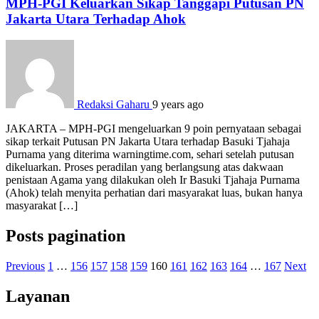
MPH-PGI Keluarkan Sikap Tanggapi Putusan PN
Jakarta Utara Terhadap Ahok
Redaksi Gaharu
9 years ago
JAKARTA – MPH-PGI mengeluarkan 9 poin pernyataan sebagai
sikap terkait Putusan PN Jakarta Utara terhadap Basuki Tjahaja
Purnama yang diterima warningtime.com, sehari setelah putusan
dikeluarkan. Proses peradilan yang berlangsung atas dakwaan
penistaan Agama yang dilakukan oleh Ir Basuki Tjahaja Purnama
(Ahok) telah menyita perhatian dari masyarakat luas, bukan hanya
masyarakat […]
Posts pagination
Previous
1
…
156
157
158
159
160
161
162
163
164
…
167
Next
Layanan