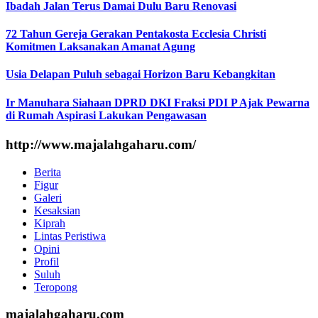
Ibadah Jalan Terus Damai Dulu Baru Renovasi
72 Tahun Gereja Gerakan Pentakosta Ecclesia Christi
Komitmen Laksanakan Amanat Agung
Usia Delapan Puluh sebagai Horizon Baru Kebangkitan
Ir Manuhara Siahaan DPRD DKI Fraksi PDI P Ajak Pewarna
di Rumah Aspirasi Lakukan Pengawasan
http://www.majalahgaharu.com/
Berita
Figur
Galeri
Kesaksian
Kiprah
Lintas Peristiwa
Opini
Profil
Suluh
Teropong
majalahgaharu.com