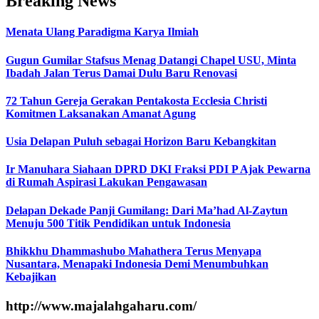
Breaking News
Menata Ulang Paradigma Karya Ilmiah
Gugun Gumilar Stafsus Menag Datangi Chapel USU, Minta
Ibadah Jalan Terus Damai Dulu Baru Renovasi
72 Tahun Gereja Gerakan Pentakosta Ecclesia Christi
Komitmen Laksanakan Amanat Agung
Usia Delapan Puluh sebagai Horizon Baru Kebangkitan
Ir Manuhara Siahaan DPRD DKI Fraksi PDI P Ajak Pewarna
di Rumah Aspirasi Lakukan Pengawasan
Delapan Dekade Panji Gumilang: Dari Ma’had Al-Zaytun
Menuju 500 Titik Pendidikan untuk Indonesia
Bhikkhu Dhammashubo Mahathera Terus Menyapa
Nusantara, Menapaki Indonesia Demi Menumbuhkan
Kebajikan
http://www.majalahgaharu.com/