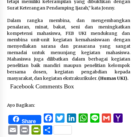
tetapi memiliki keterampilan yang dibuktikan dengan
Surat Keterangan Pendamping Ijazah,” kata Jonny.
Dalam rangka membina, dan mengembangkan
penalaran, minat, bakat, seni dan meningkatkan
kompetensi mahasiswa, FEB UKI mendukung dan
membina unit-unit kegiatan kemahasiswaan dengan
menyediakan sarana dan prasarana yang sangat
memadai untuk menunjang kegiatan mahasiswa.
Mahasiswa juga dilibatkan dalam berbagai kegiatan
penelitian baik mandiri maupun penelitian kelompok
bersama dosen, kegiatan pengabdian kepada
masyarakat, dan kegiatan ekstrakurikuler.
(Humas UKI).
Facebook Comments Box
Ayo Bagikan:
Facebook
Twitter
LinkedIn
WhatsApp
Line
Gmail
Yaho
Share
Mail
Email
Print
PrintFriendly
Share