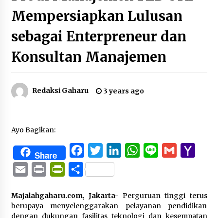
Mempersiapkan Lulusan
sebagai Enterpreneur dan
Konsultan Manajemen
Redaksi Gaharu
3 years ago
Ayo Bagikan:
Facebook
Twitter
LinkedIn
WhatsApp
Line
Gmail
Yaho
Share
Mail
Email
Print
PrintFriendly
Share
Majalahgaharu.com, Jakarta-
Perguruan tinggi terus
berupaya menyelenggarakan pelayanan pendidikan
dengan dukungan fasilitas teknologi dan kesempatan