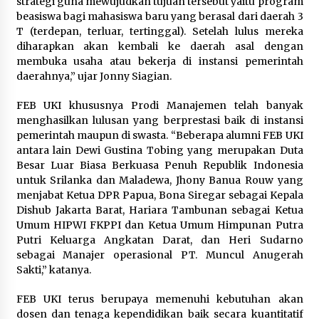
strategi guna mewujudkan tujuan tersebut yaitu program
beasiswa bagi mahasiswa baru yang berasal dari daerah 3
T (terdepan, terluar, tertinggal). Setelah lulus mereka
diharapkan akan kembali ke daerah asal dengan
membuka usaha atau bekerja di instansi pemerintah
daerahnya,” ujar Jonny Siagian.
FEB UKI khususnya Prodi Manajemen telah banyak
menghasilkan lulusan yang berprestasi baik di instansi
pemerintah maupun di swasta. “Beberapa alumni FEB UKI
antara lain Dewi Gustina Tobing yang merupakan Duta
Besar Luar Biasa Berkuasa Penuh Republik Indonesia
untuk Srilanka dan Maladewa, Jhony Banua Rouw yang
menjabat Ketua DPR Papua, Bona Siregar sebagai Kepala
Dishub Jakarta Barat, Hariara Tambunan sebagai Ketua
Umum HIPWI FKPPI dan Ketua Umum Himpunan Putra
Putri Keluarga Angkatan Darat, dan Heri Sudarno
sebagai Manajer operasional PT. Muncul Anugerah
Sakti,” katanya.
FEB UKI terus berupaya memenuhi kebutuhan akan
dosen dan tenaga kependidikan baik secara kuantitatif