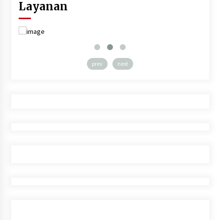
Layanan
prev
next