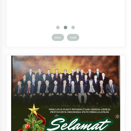
prev
next