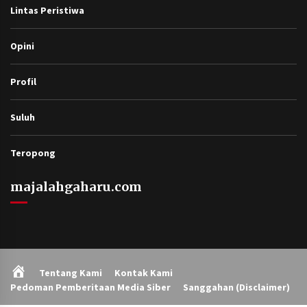
Lintas Peristiwa
Opini
Profil
Suluh
Teropong
majalahgaharu.com
Home
Tentang Kami
Kontak Kami
Pedoman Pemberitaan Media Siber
Sanggahan (Disclaimer)