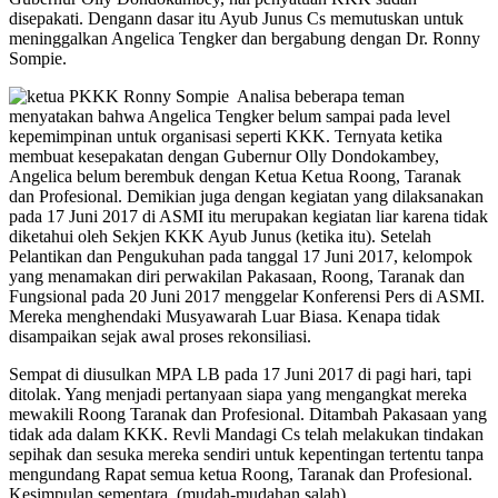
disepakati. Dengann dasar itu Ayub Junus Cs memutuskan untuk
meninggalkan Angelica Tengker dan bergabung dengan Dr. Ronny
Sompie.
Analisa beberapa teman
menyatakan bahwa Angelica Tengker belum sampai pada level
kepemimpinan untuk organisasi seperti KKK. Ternyata ketika
membuat kesepakatan dengan Gubernur Olly Dondokambey,
Angelica belum berembuk dengan Ketua Ketua Roong, Taranak
dan Profesional. Demikian juga dengan kegiatan yang dilaksanakan
pada 17 Juni 2017 di ASMI itu merupakan kegiatan liar karena tidak
diketahui oleh Sekjen KKK Ayub Junus (ketika itu). Setelah
Pelantikan dan Pengukuhan pada tanggal 17 Juni 2017, kelompok
yang menamakan diri perwakilan Pakasaan, Roong, Taranak dan
Fungsional pada 20 Juni 2017 menggelar Konferensi Pers di ASMI.
Mereka menghendaki Musyawarah Luar Biasa. Kenapa tidak
disampaikan sejak awal proses rekonsiliasi.
Sempat di diusulkan MPA LB pada 17 Juni 2017 di pagi hari, tapi
ditolak. Yang menjadi pertanyaan siapa yang mengangkat mereka
mewakili Roong Taranak dan Profesional. Ditambah Pakasaan yang
tidak ada dalam KKK. Revli Mandagi Cs telah melakukan tindakan
sepihak dan sesuka mereka sendiri untuk kepentingan tertentu tanpa
mengundang Rapat semua ketua Roong, Taranak dan Profesional.
Kesimpulan sementara, (mudah-mudahan salah).