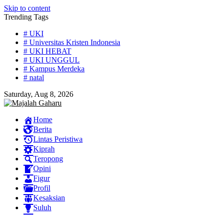
Skip to content
Trending Tags
# UKI
# Universitas Kristen Indonesia
# UKI HEBAT
# UKI UNGGUL
# Kampus Merdeka
# natal
Saturday, Aug 8, 2026
Home
Berita
Lintas Peristiwa
Kiprah
Teropong
Opini
Figur
Profil
Kesaksian
Suluh