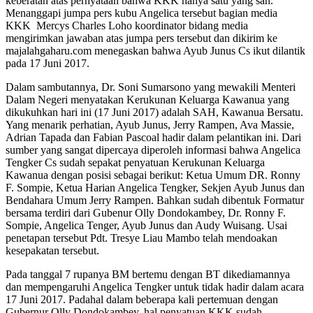
keberatan atas pernyataan bahwa KKK hanya satu yang sah.
Menanggapi jumpa pers kubu Angelica tersebut bagian media
KKK Mercys Charles Loho koordinator bidang media
mengirimkan jawaban atas jumpa pers tersebut dan dikirim ke
majalahgaharu.com menegaskan bahwa Ayub Junus Cs ikut dilantik
pada 17 Juni 2017.
Dalam sambutannya, Dr. Soni Sumarsono yang mewakili Menteri
Dalam Negeri menyatakan Kerukunan Keluarga Kawanua yang
dikukuhkan hari ini (17 Juni 2017) adalah SAH, Kawanua Bersatu.
Yang menarik perhatian, Ayub Junus, Jerry Rampen, Ava Massie,
Adrian Tapada dan Fabian Pascoal hadir dalam pelantikan ini. Dari
sumber yang sangat dipercaya diperoleh informasi bahwa Angelica
Tengker Cs sudah sepakat penyatuan Kerukunan Keluarga
Kawanua dengan posisi sebagai berikut: Ketua Umum DR. Ronny
F. Sompie, Ketua Harian Angelica Tengker, Sekjen Ayub Junus dan
Bendahara Umum Jerry Rampen. Bahkan sudah dibentuk Formatur
bersama terdiri dari Gubenur Olly Dondokambey, Dr. Ronny F.
Sompie, Angelica Tenger, Ayub Junus dan Audy Wuisang. Usai
penetapan tersebut Pdt. Tresye Liau Mambo telah mendoakan
kesepakatan tersebut.
Pada tanggal 7 rupanya BM bertemu dengan BT dikediamannya
dan mempengaruhi Angelica Tengker untuk tidak hadir dalam acara
17 Juni 2017. Padahal dalam beberapa kali pertemuan dengan
Gubernur Olly Dondokambey, hal penyatuan KKK sudah