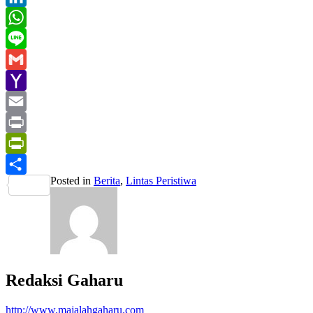
LinkedIn
WhatsApp
Line
Gmail
Yahoo
Mail
Email
Print
PrintFriendly
Posted in
Berita
,
Lintas Peristiwa
Share
Redaksi Gaharu
http://www.majalahgaharu.com