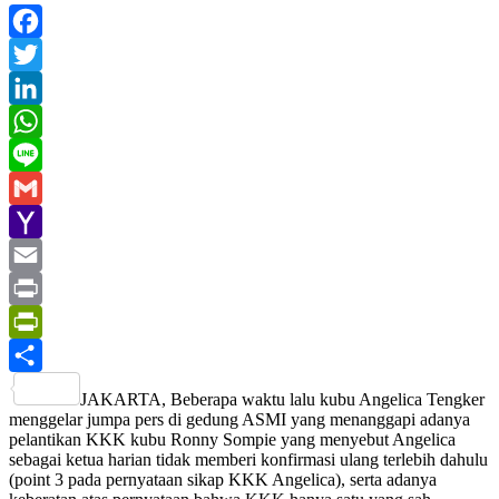
Facebook
Twitter
LinkedIn
WhatsApp
Line
Gmail
Yahoo
Mail
Email
Print
PrintFriendly
Share
JAKARTA, Beberapa waktu lalu kubu Angelica Tengker
menggelar jumpa pers di gedung ASMI yang menanggapi adanya
pelantikan KKK kubu Ronny Sompie yang menyebut Angelica
sebagai ketua harian tidak memberi konfirmasi ulang terlebih dahulu
(point 3 pada pernyataan sikap KKK Angelica), serta adanya