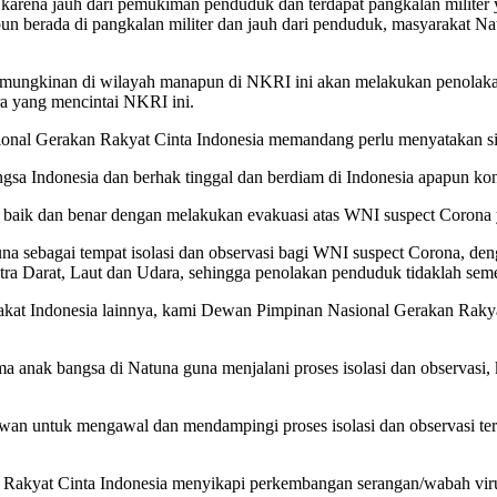
, karena jauh dari pemukiman penduduk dan terdapat pangkalan militer 
n berada di pangkalan militer dan jauh dari penduduk, masyarakat Na
ungkinan di wilayah manapun di NKRI ini akan melakukan penolakan 
ra yang mencintai NKRI ini.
onal Gerakan Rakyat Cinta Indonesia memandang perlu menyatakan sik
gsa Indonesia dan berhak tinggal dan berdiam di Indonesia apapun ko
 baik dan benar dengan melakukan evakuasi atas WNI suspect Corona
na sebagai tempat isolasi dan observasi bagi WNI suspect Corona, den
atra Darat, Laut dan Udara, sehingga penolakan penduduk tidaklah seme
t Indonesia lainnya, kami Dewan Pimpinan Nasional Gerakan Rakyat 
a anak bangsa di Natuna guna menjalani proses isolasi dan observasi, 
awan untuk mengawal dan mendampingi proses isolasi dan observasi t
Rakyat Cinta Indonesia menyikapi perkembangan serangan/wabah vir