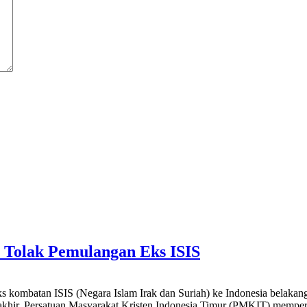
 Tolak Pemulangan Eks ISIS
mbatan ISIS (Negara Islam Irak dan Suriah) ke Indonesia belakangan 
erakhir, Persatuan Masyarakat Kristen Indonesia Timur (PMKIT) mempe