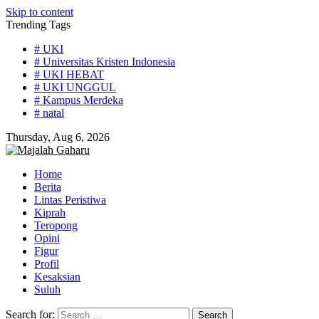
Skip to content
Trending Tags
# UKI
# Universitas Kristen Indonesia
# UKI HEBAT
# UKI UNGGUL
# Kampus Merdeka
# natal
Thursday, Aug 6, 2026
Home
Berita
Lintas Peristiwa
Kiprah
Teropong
Opini
Figur
Profil
Kesaksian
Suluh
Search for: