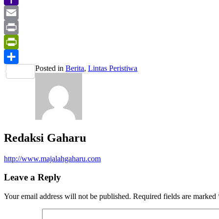
Yahoo
Mail
Email
Print
PrintFriendly
Posted in
Berita
,
Lintas Peristiwa
Share
Redaksi Gaharu
http://www.majalahgaharu.com
Leave a Reply
Your email address will not be published.
Required fields are marked