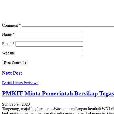
Comment
*
Name
*
Email
*
Website
Next Post
Berita
Lintas Peristiwa
PMKIT Minta Pemerintah Bersikap Tegas
Sun Feb 9 , 2020
Tangerang, majalahgaharu.com-Wacana pemulangan kembali WNI eks ko
berbagai sumber pemberitaan di media massa dalam beberapa hari t