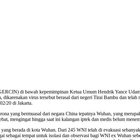
(GERCIN) di bawah kepemimpinan Ketua Umum Hendrik Yance Udam de
dikarenakan virus tersebut berasal dari negeri Tirai Bambu dan telah
2/20 di Jakarta.
ona yang bermuasal dari negara China tepatnya Wuhan, yang merupaka
hebat, mengingat hingga saat ini kalangan iptek dan medis belum men
ang berada di kota Wuhan. Dari 245 WNI telah di evakuasi sebanyak 
agai sebagai tempat untuk isolasi dan observasi bagi WNI ex Wuhan 