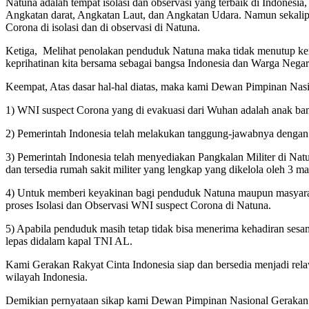
Natuna adalah tempat isolasi dan observasi yang terbaik di Indonesia
Angkatan darat, Angkatan Laut, dan Angkatan Udara. Namun sekalipu
Corona di isolasi dan di observasi di Natuna.
Ketiga, Melihat penolakan penduduk Natuna maka tidak menutup kem
keprihatinan kita bersama sebagai bangsa Indonesia dan Warga Nega
Keempat, Atas dasar hal-hal diatas, maka kami Dewan Pimpinan Nasi
1) WNI suspect Corona yang di evakuasi dari Wuhan adalah anak ban
2) Pemerintah Indonesia telah melakukan tanggung-jawabnya dengan
3) Pemerintah Indonesia telah menyediakan Pangkalan Militer di Natu
dan tersedia rumah sakit militer yang lengkap yang dikelola oleh 3 m
4) Untuk memberi keyakinan bagi penduduk Natuna maupun masyaraka
proses Isolasi dan Observasi WNI suspect Corona di Natuna.
5) Apabila penduduk masih tetap tidak bisa menerima kehadiran sesam
lepas didalam kapal TNI AL.
Kami Gerakan Rakyat Cinta Indonesia siap dan bersedia menjadi rel
wilayah Indonesia.
Demikian pernyataan sikap kami Dewan Pimpinan Nasional Gerakan 