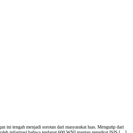
ini tengah menjadi sorotan dari masyarakat luas. Mengutip dari
roleh informasi bahwa terdapat 600 WNI mantan pengikut ISIS […]