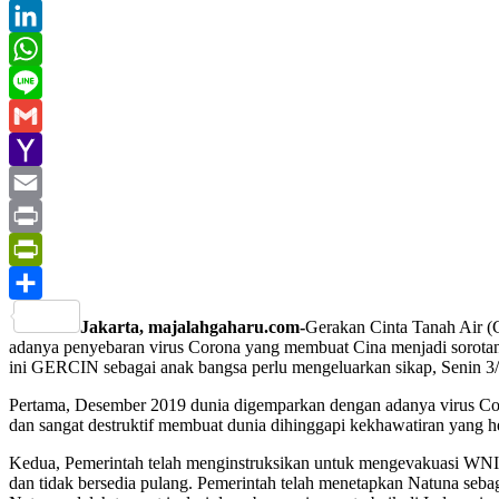
Twitter
LinkedIn
WhatsApp
Line
Gmail
Yahoo
Mail
Email
Print
PrintFriendly
Share
Jakarta, majalahgaharu.com-
Gerakan Cinta Tanah Air 
adanya penyebaran virus Corona yang membuat Cina menjadi sorotan, 
ini GERCIN sebagai anak bangsa perlu mengeluarkan sikap, Senin 3/0
Pertama, Desember 2019 dunia digemparkan dengan adanya virus Cor
dan sangat destruktif membuat dunia dihinggapi kekhawatiran yang 
Kedua, Pemerintah telah menginstruksikan untuk mengevakuasi WNI y
dan tidak bersedia pulang. Pemerintah telah menetapkan Natuna seb