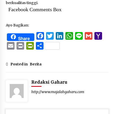
berkualitas tinggi.
Facebook Comments Box
Ayo Bagikan:
Facebook
Twitter
LinkedIn
WhatsApp
Line
Gmail
Yaho
Share
Mail
Email
Print
PrintFriendly
Share
Posted in
Berita
Redaksi Gaharu
http://www.majalahgaharu.com