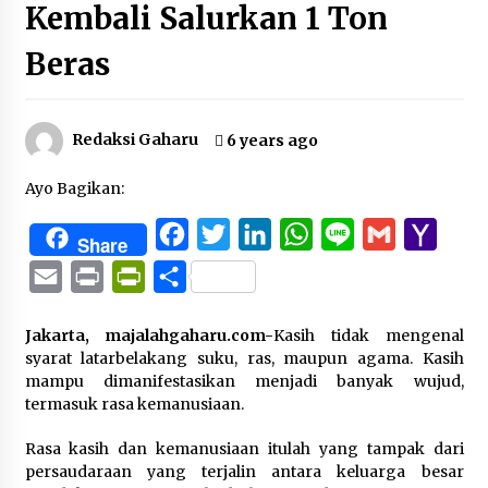
Kembali Salurkan 1 Ton
Beras
Redaksi Gaharu
6 years ago
Ayo Bagikan:
Facebook
Twitter
LinkedIn
WhatsApp
Line
Gmail
Yaho
Share
Mail
Email
Print
PrintFriendly
Share
Jakarta, majalahgaharu.com-
Kasih tidak mengenal
syarat latarbelakang suku, ras, maupun agama. Kasih
mampu dimanifestasikan menjadi banyak wujud,
termasuk rasa kemanusiaan.
Rasa kasih dan kemanusiaan itulah yang tampak dari
persaudaraan yang terjalin antara keluarga besar