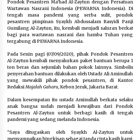
Pondok Pesantren Ma’had Al-Zaytun dengan Persatuan
Wartawan Nasrani Indonesia (PEWARNA Indonesia). Di
tengah masa pandemi yang serba sulit, pondok
pesantren pimpinan Syaykh Abdussalam Rasyidi Panji
Gumilang Al-Zaytun, itu, kembali menjadi saluran berkat
bagi para wartawan nasrani dan hamba Tuhan yang
tergabung di PEWARNA Indonesia.
Pada Senin pagi (07/09/2020), pihak Pondok Pesantren
Al-Zaytun kembali menyalurkan paket bantuan berupa 1
ton beras dan sejumlah bahan pokok lainnya. Simbolis
penyerahan bantuan dilakukan oleh Ustadz Ali Aminullah
yang mewakili pihak pondok pesantren, di Kantor
Redaksi
Majalah Gaharu
, Kebon Jeruk, Jakarta Barat.
Dalam kesempatan itu ustadz Aminullah berkata selaku
anak bangsa sudah menjadi kewajiban dari Pondok
Pesantren Al-Zaytun untuk berbagi kasih di tengah
pandemi yang sedang melanda Indonesia.
“Saya ditugaskan oleh Syaykh Al-Zaytun untuk
menyampaikan bingkisan sebagai tanda cinta kasih kami.