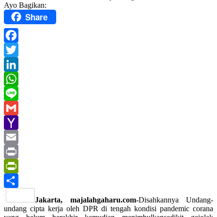
Ayo Bagikan:
Share
Facebook
Twitter
LinkedIn
WhatsApp
Line
Gmail
Yahoo
Mail
Email
Print
PrintFriendly
Share
Jakarta, majalahgaharu.com-
Disahkannya Undang-
undang cipta kerja oleh DPR di tengah kondisi pandemic corana