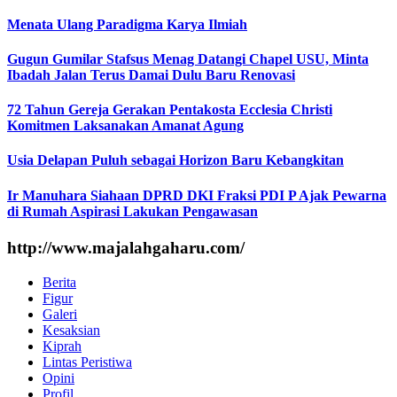
Menata Ulang Paradigma Karya Ilmiah
Gugun Gumilar Stafsus Menag Datangi Chapel USU, Minta
Ibadah Jalan Terus Damai Dulu Baru Renovasi
72 Tahun Gereja Gerakan Pentakosta Ecclesia Christi
Komitmen Laksanakan Amanat Agung
Usia Delapan Puluh sebagai Horizon Baru Kebangkitan
Ir Manuhara Siahaan DPRD DKI Fraksi PDI P Ajak Pewarna
di Rumah Aspirasi Lakukan Pengawasan
http://www.majalahgaharu.com/
Berita
Figur
Galeri
Kesaksian
Kiprah
Lintas Peristiwa
Opini
Profil