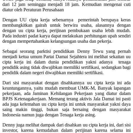
dari 12 jam seminggu menjadi 18 jam. Kemudian mengenai cuti
diatur oleh Peraturan Perusahaan
Dengan UU cipta kerja sebenarnya pemerintah berupaya keras
membangkitkan gairah untuk berwira usaha, alasannya dengan
dengan uu cipta kerja, perijinan pembukaan usaha lebih mudah.
Pada industri padat karya dapat melakukan perhitungan upah sendiri
dengan mempertahankan kelangsungan usaha dan pekerja.
Sebagai seorang parktisi pendidikan Denny Tewu yang pernah
menjadi ketua umum Partai Damai Sejahtera ini melihat sekaitan uu
cipta kerja ini dalam dunia pendidikan yakni adanya tenaga
pendidik asing tidak diwajibkan memiliki sertifikasi, sedangkan bagi
pendidik dalam negeri diwajibkan memiliki sertifikasi.
Dari sisi masyarakat dengan disahkannya uu cipta kerja ini ada
keuntungannya, yaitu mudah membuat UMK-M, Banyak lapangan
pekerjaan, ada Jaminan Kehilangan Pekerjaan yang diatur dalam
BPJS Ketenagakerjaan. Memang terang aktivis Jala Damai ini pasti
ada juga kelemahan uu cipta kerja ini untuk masyarakat yakni daya
saing makin tinggi, bukan saja bersaing dengan masyarakat
Indonesia namun juga dengan Tenaga kerja asing.
Denny juga melihat dampak dari disahkan uu cipta kerja ini, dari sisi
investor, karena kemudahan dalam perijinan karena selama ini