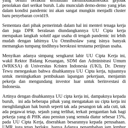
yang belum berakhir kemudian menimbulkansedikit gejolak
penolakan dari serikat buruh. Lalu munculah demo-demo yang jelas
dalam kondisi pandemic ini akan sangat mungkin menjadli cluster
baru penyebaran covid19.
Sementara dari pihak pemerintah dalam hal ini menteri tenaga kerja
dan juga DPR beralasan diundangkannya UU Cipta kerja
merupakan langkah solutif agar usaha di tengah pandemic ini lebih
mudah dengan lahirnya Uu Omnibuslaw yang isinya banyak
memangkas tumpang tindihnya berokrasi terutama perijinan usaha.
Menyikan adanya simpang sengkarut lahir UU Cipta Kerja ini,
wakil Rektor Bidang Keuangan, SDM dan Administrasi Umum
(WRKSA) di Universitas Kristen Indonesia (UKI), Dr. Denny
Tewu menegaskan bahwa disahkannya UU Cipta kerja, tujuannya
untuk meningkatkan pembukaan lapangan pekerjaan, menjamin
pekerja dan mengundang investor luar untuk berinvestasi di
Indonesia.
Artinya dengan disahkannya UU cipta kerja ini, dampaknya kepada
buruh, ini ada beberapa pihak yang mengatakan uu cipta kerja ini
menghilangkan hak buruh seperti tak ada pesangon tak ada cuti, tak
ada pegawai tetap, sejauh yang terlihat, terkait pengantian hak bagi
pekerja yang di PHK atau pensiun yang semula diatur sebesar 15%,
pada UU Cipta Kerja, diserahkan besarannya kepada perusahaan.
UMR juga tetap berlaku, hanya Adanya penambahan jam lembur