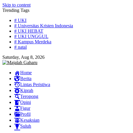
Skip to content
Trending Tags
# UKI
# Universitas Kristen Indonesia
# UKI HEBAT
# UKI UNGGUL
# Kampus Merdeka
# natal
Saturday, Aug 8, 2026
Home
Berita
Lintas Peristiwa
Kiprah
Teropong
Opini
Figur
Profil
Kesaksian
Suluh