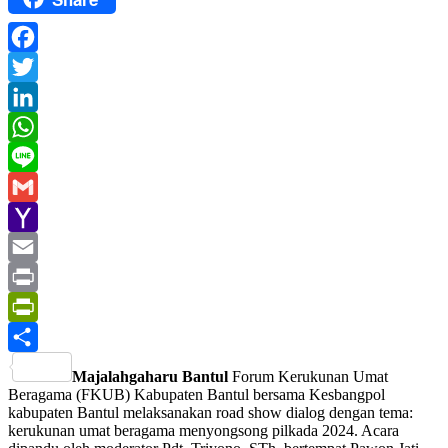
Facebook
Twitter
LinkedIn
WhatsApp
Line
Gmail
Yahoo
Mail
Email
Print
PrintFriendly
Share
Majalahgaharu Bantul
Forum Kerukunan Umat
Beragama (FKUB) Kabupaten Bantul bersama Kesbangpol
kabupaten Bantul melaksanakan road show dialog dengan tema:
kerukunan umat beragama menyongsong pilkada 2024. Acara