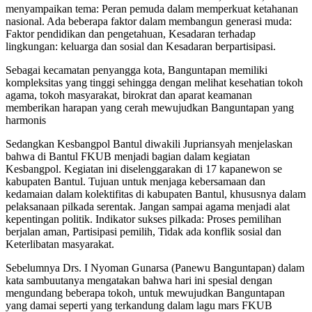
menyampaikan tema: Peran pemuda dalam memperkuat ketahanan
nasional. Ada beberapa faktor dalam membangun generasi muda:
Faktor pendidikan dan pengetahuan, Kesadaran terhadap
lingkungan: keluarga dan sosial dan Kesadaran berpartisipasi.
Sebagai kecamatan penyangga kota, Banguntapan memiliki
kompleksitas yang tinggi sehingga dengan melihat kesehatian tokoh
agama, tokoh masyarakat, birokrat dan aparat keamanan
memberikan harapan yang cerah mewujudkan Banguntapan yang
harmonis
Sedangkan Kesbangpol Bantul diwakili Jupriansyah menjelaskan
bahwa di Bantul FKUB menjadi bagian dalam kegiatan
Kesbangpol. Kegiatan ini diselenggarakan di 17 kapanewon se
kabupaten Bantul. Tujuan untuk menjaga kebersamaan dan
kedamaian dalam kolektifitas di kabupaten Bantul, khususnya dalam
pelaksanaan pilkada serentak. Jangan sampai agama menjadi alat
kepentingan politik. Indikator sukses pilkada: Proses pemilihan
berjalan aman, Partisipasi pemilih, Tidak ada konflik sosial dan
Keterlibatan masyarakat.
Sebelumnya Drs. I Nyoman Gunarsa (Panewu Banguntapan) dalam
kata sambuutanya mengatakan bahwa hari ini spesial dengan
mengundang beberapa tokoh, untuk mewujudkan Banguntapan
yang damai seperti yang terkandung dalam lagu mars FKUB