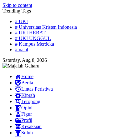
Skip to content
Trending Tags
# UKI
# Universitas Kristen Indonesia
# UKI HEBAT
# UKI UNGGUL
# Kampus Merdeka
# natal
Saturday, Aug 8, 2026
Home
Berita
Lintas Peristiwa
Kiprah
Teropong
Opini
Figur
Profil
Kesaksian
Suluh