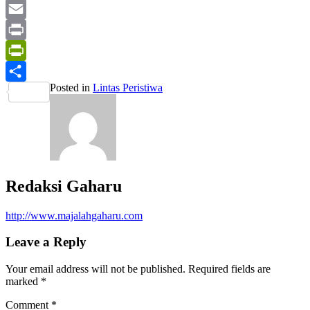
Yahoo
Mail
Email
Print
PrintFriendly
Posted in
Lintas Peristiwa
Share
Redaksi Gaharu
http://www.majalahgaharu.com
Leave a Reply
Your email address will not be published.
Required fields are
marked
*
Comment
*