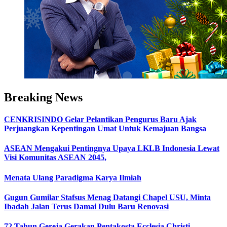
Breaking News
CENKRISINDO Gelar Pelantikan Pengurus Baru Ajak
Perjuangkan Kepentingan Umat Untuk Kemajuan Bangsa
ASEAN Mengakui Pentingnya Upaya LKLB Indonesia Lewat
Visi Komunitas ASEAN 2045,
Menata Ulang Paradigma Karya Ilmiah
Gugun Gumilar Stafsus Menag Datangi Chapel USU, Minta
Ibadah Jalan Terus Damai Dulu Baru Renovasi
72 Tahun Gereja Gerakan Pentakosta Ecclesia Christi