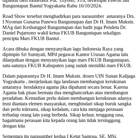
dipandu oleh moderator Pdt. Triyono, STh, bertempat Pawon Jati
Banguntapan Bantul Yogyakarta Rabu 16/10/2024.
Road Show tersebut menghadirkan para narasumber antaranya Drs.
I Nyoman Gunarsa Panewu Banguntapan dan Dr H. Imam Muksin.
MAg dari Kesbangpol Banguntapan dan hadir juga Pendeta Dr.
Daniel Pujarsono wakil ketua FKUB Banguntapan sekaligus
pencipta Mars FKUB Bantul .
Acara dibuka dengan menyanyikan lagu Indonesia Raya yang
dipimpin Sri Sumiyati, MPd pegawai Kantor Urusan Agama lalu
dilanjutkan dengan menyanyikan lagu mars FKUB Banguntapan,
satu-satunya FKUB Kabupaten yang sudah memiliki mars FKUB.
Dalam paparannya Dr H. Imam Muksin. dosen UIN Sunan Kalijaga
Yogyakarta , menjelaskan tiga landasan membangun kerukunan
antaranya hendaknya agama jika dipahami secara benar. Karena
Agama bak pisau bermata dua menghancurkan atau membangun
peradaban. Kemudian perlu dalam membangun kerukunan adanya
trust diantara elemen masyarakat, menghindari sikap buruk sangka
dan perlu toleransi, sikap kedalam, cara kita menjaga perasaan
terhadap orang lain yang berbeda. Sikap keluar, tenggang rasa,
bagaimana perasaan kita kepada orang lain tidak tersinggung
dengan kita
Sementara itu narasumber kedua I Ketut Santosa, SE. MSi,