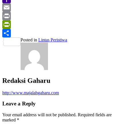
Yahoo
Mail
Email
Print
PrintFriendly
Posted in
Lintas Peristiwa
Share
Redaksi Gaharu
http://www.majalahgaharu.com
Leave a Reply
Your email address will not be published.
Required fields are
marked
*