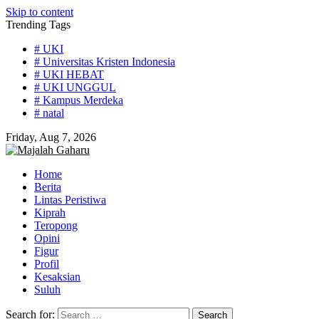
Skip to content
Trending Tags
# UKI
# Universitas Kristen Indonesia
# UKI HEBAT
# UKI UNGGUL
# Kampus Merdeka
# natal
Friday, Aug 7, 2026
Home
Berita
Lintas Peristiwa
Kiprah
Teropong
Opini
Figur
Profil
Kesaksian
Suluh
Search for: