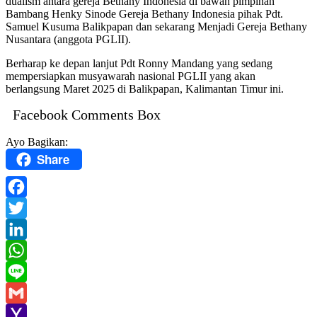
dualism antara gereja Bethany Indonesia di bawah pimpinan
Bambang Henky Sinode Gereja Bethany Indonesia pihak Pdt.
Samuel Kusuma Balikpapan dan sekarang Menjadi Gereja Bethany
Nusantara (anggota PGLII).
Berharap ke depan lanjut Pdt Ronny Mandang yang sedang
mempersiapkan musyawarah nasional PGLII yang akan
berlangsung Maret 2025 di Balikpapan, Kalimantan Timur ini.
Facebook Comments Box
Ayo Bagikan:
Share
Facebook
Twitter
LinkedIn
WhatsApp
Line
Gmail