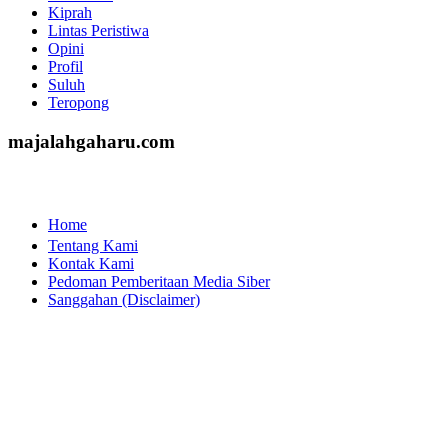
http://www.majalahgaharu.com/
Berita
Figur
Galeri
Kesaksian
Kiprah
Lintas Peristiwa
Opini
Profil
Suluh
Teropong
majalahgaharu.com
Home
Tentang Kami
Kontak Kami