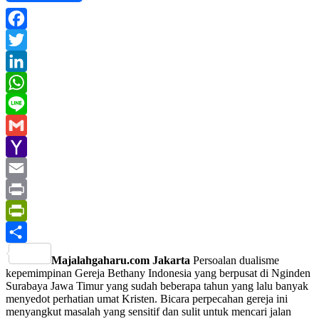
Facebook
Twitter
LinkedIn
WhatsApp
Line
Gmail
Yahoo
Mail
Email
Print
PrintFriendly
Share
Majalahgaharu.com Jakarta
Persoalan dualisme
kepemimpinan Gereja Bethany Indonesia yang berpusat di Nginden
Surabaya Jawa Timur yang sudah beberapa tahun yang lalu banyak
menyedot perhatian umat Kristen. Bicara perpecahan gereja ini
menyangkut masalah yang sensitif dan sulit untuk mencari jalan