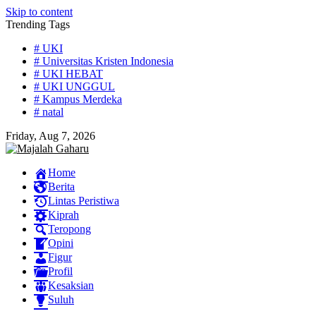
Skip to content
Trending Tags
# UKI
# Universitas Kristen Indonesia
# UKI HEBAT
# UKI UNGGUL
# Kampus Merdeka
# natal
Friday, Aug 7, 2026
Home
Berita
Lintas Peristiwa
Kiprah
Teropong
Opini
Figur
Profil
Kesaksian
Suluh