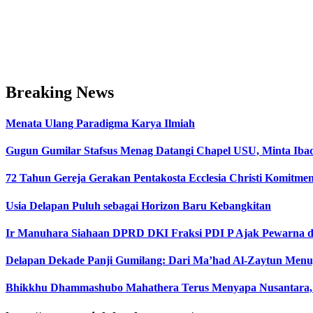
Breaking News
Menata Ulang Paradigma Karya Ilmiah
Gugun Gumilar Stafsus Menag Datangi Chapel USU, Minta Iba
72 Tahun Gereja Gerakan Pentakosta Ecclesia Christi Komit
Usia Delapan Puluh sebagai Horizon Baru Kebangkitan
Ir Manuhara Siahaan DPRD DKI Fraksi PDI P Ajak Pewarna d
Delapan Dekade Panji Gumilang: Dari Ma’had Al-Zaytun Menuj
Bhikkhu Dhammashubo Mahathera Terus Menyapa Nusantara,