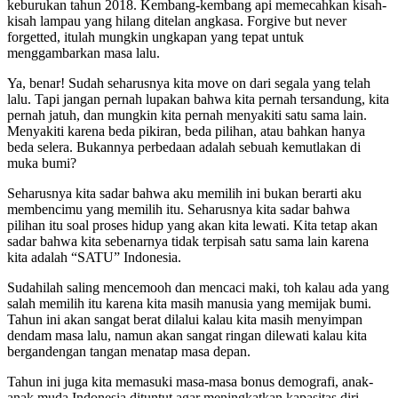
keburukan tahun 2018. Kembang-kembang api memecahkan kisah-
kisah lampau yang hilang ditelan angkasa. Forgive but never
forgetted, itulah mungkin ungkapan yang tepat untuk
menggambarkan masa lalu.
Ya, benar! Sudah seharusnya kita move on dari segala yang telah
lalu. Tapi jangan pernah lupakan bahwa kita pernah tersandung, kita
pernah jatuh, dan mungkin kita pernah menyakiti satu sama lain.
Menyakiti karena beda pikiran, beda pilihan, atau bahkan hanya
beda selera. Bukannya perbedaan adalah sebuah kemutlakan di
muka bumi?
Seharusnya kita sadar bahwa aku memilih ini bukan berarti aku
membencimu yang memilih itu. Seharusnya kita sadar bahwa
pilihan itu soal proses hidup yang akan kita lewati. Kita tetap akan
sadar bahwa kita sebenarnya tidak terpisah satu sama lain karena
kita adalah “SATU” Indonesia.
Sudahilah saling mencemooh dan mencaci maki, toh kalau ada yang
salah memilih itu karena kita masih manusia yang memijak bumi.
Tahun ini akan sangat berat dilalui kalau kita masih menyimpan
dendam masa lalu, namun akan sangat ringan dilewati kalau kita
bergandengan tangan menatap masa depan.
Tahun ini juga kita memasuki masa-masa bonus demografi, anak-
anak muda Indonesia dituntut agar meningkatkan kapasitas diri