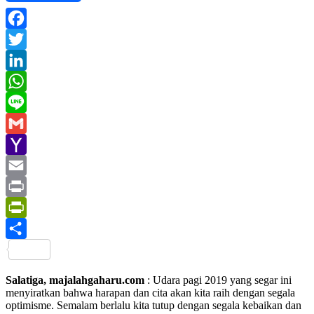
Facebook
Twitter
LinkedIn
WhatsApp
Line
Gmail
Yahoo
Mail
Email
Print
PrintFriendly
Share
Salatiga, majalahgaharu.com
: Udara pagi 2019 yang segar ini
menyiratkan bahwa harapan dan cita akan kita raih dengan segala
optimisme. Semalam berlalu kita tutup dengan segala kebaikan dan