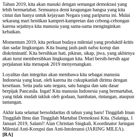
Tahun 2019, kita akan masuki dengan semangat demokrasi yang
lebih bermartabat. Semuanya demi keagungan bangsa yang kita
cintai dan hanya untuk kejayaan Negara yang paripurna ini. Mulai
sekarang mari hentikan kampret-kampretan dan cebong-cebongan
karena sejatinya kita manusia yang sama-sama menginginkan
kebaikan.
Momentum 2019, kita perkuat budaya milenial yang produktif-kritis
dan sadar lingkungan. Kita buang jauh-jauh nafsu korup dan
diskriminatif. Kita bersihkan hati, pikiran, sikap, jiwa, yang akhirnya
akan turut membersihkan lingkungan kita. Mari bersih-bersih agar
perjalanan kita menapak 2019 menyenangkan.
Loyalitas dan integritas akan membawa kita sebagai manusia
Indonesia yang kuat, oleh karena itu cukupkanlah dirimu dengan
kesetiaan. Setia pada satu negara, satu bangsa dan satu dasar
berpijak Pancasila. Ingat! Kita manusia Indonesia yang bermartabat,
yang tidak mudah takluk oleh godaan, hambatan, rintangan, ataupun
tantangan.
Akhir kata selamat bersolidaritas di tahun yang baru! Tinggilah Iman
Tinggilah Ilmu dan Tinggilah Martabat Demokrasi Kita. (Salatiga, 1
Januari 2019, Salam!! Alan Christian Singkali, Koordinator Jaringan
Milenial Anti-Korupsi dan Anti-Intoleransi (JARING MILEA).
[RA]