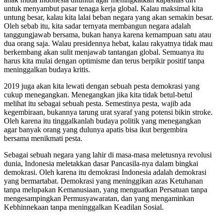
untuk menyambut pasar tenaga kerja global. Kalau maksimal kita
untung besar, kalau kita lalai beban negara yang akan semakin besar.
Oleh sebab itu, kita sadar ternyata membangun negara adalah
tanggungjawab bersama, bukan hanya karena kemampuan satu atau
dua orang saja. Walau presidennya hebat, kalau rakyatnya tidak mau
berkembang akan sulit menjawab tantangan global. Semuanya itu
harus kita mulai dengan optimisme dan terus berpikir positif tanpa
meninggalkan budaya kritis.
2019 juga akan kita lewati dengan sebuah pesta demokrasi yang
cukup menegangkan. Menegangkan jika kita tidak betul-betul
melihat itu sebagai sebuah pesta. Semestinya pesta, wajib ada
kegembiraan, bukannya tarung urat syaraf yang potensi bikin stroke.
Oleh karena itu tinggalkanlah budaya politik yang menegangkan
agar banyak orang yang dulunya apatis bisa ikut bergembira
bersama menikmati pesta.
Sebagai sebuah negara yang lahir di masa-masa meletusnya revolusi
dunia, Indonesia meletakkan dasar Pancasila-nya dalam bingkai
demokrasi. Oleh karena itu demokrasi Indonesia adalah demokrasi
yang bermartabat. Demokrasi yang meninggikan azas Ketuhanan
tanpa melupakan Kemanusiaan, yang menguatkan Persatuan tanpa
mengesampingkan Permusyawaratan, dan yang mengaminkan
Kebhinnekaan tanpa meninggalkan Keadilan Sosial.