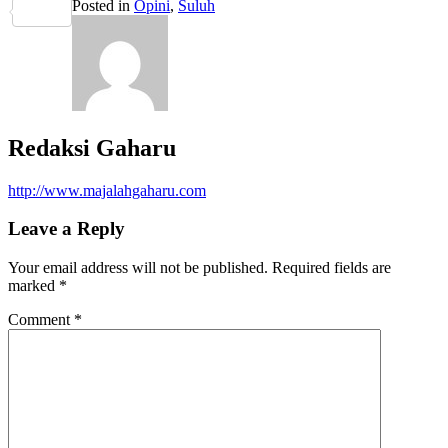
Posted in
Opini
,
Suluh
Share
Redaksi Gaharu
http://www.majalahgaharu.com
Leave a Reply
Your email address will not be published.
Required fields are
marked
*
Comment
*