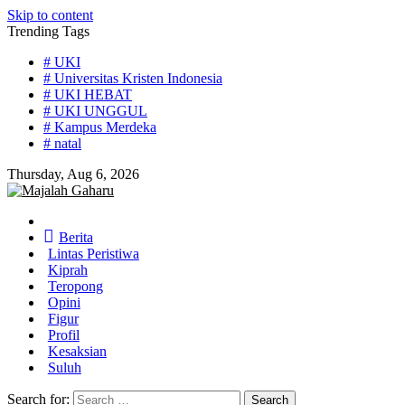
Skip to content
Trending Tags
# UKI
# Universitas Kristen Indonesia
# UKI HEBAT
# UKI UNGGUL
# Kampus Merdeka
# natal
Thursday, Aug 6, 2026
Home
Berita
Lintas Peristiwa
Kiprah
Teropong
Opini
Figur
Profil
Kesaksian
Suluh
Search for: