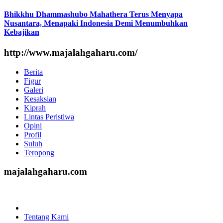
Bhikkhu Dhammashubo Mahathera Terus Menyapa
Nusantara, Menapaki Indonesia Demi Menumbuhkan
Kebajikan
http://www.majalahgaharu.com/
Berita
Figur
Galeri
Kesaksian
Kiprah
Lintas Peristiwa
Opini
Profil
Suluh
Teropong
majalahgaharu.com
Home
Tentang Kami