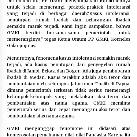
pertemuan itu, PP GMKI menyampaikan komitmennya
untuk selalu memerangi praktek-praktek intoleransi
yang terjadi di berbagai daerah.“Kasus intoleransi,
penutupan rumah ibadah dan pelarangan ibadah
semakin marak terjadi. Kami ingin sampaikan, bahwa
GMKI berdiri bersama-sama pemerintah untuk
memeranginya,” tegas Ketua Umum PP GMKI, Korneles
Galanjinjinay.
Menurutnya, fenomena kasus intoleransi semakin marak
terjadi, ada kasus penutupan dan penyegelan rumah
ibadah di Jambi, Bekasi dan Bogor. Ada juga pembubaran
ibadah di Medan. Kasus terakhir adalah aksi teror dan
pembantaian oleh kelompok Jafar umar Thalib di Papua,
dimana pemerintah terkesan tidak serius memerangi
kelompok-kelompok yang melakukan aksi teror dan
pembantaian atas nama agama. GMKI meminta
pemerintah serius dan cepat menangani aksi teror dan
pembantaian atas nama agama.
GMKI menganggap fenomone ini didasari atas
kemerosotan pemahaman nilai-nilai Pancasila. Karena itu