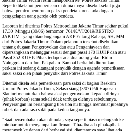
Jakarta Timur secara resmi melaporkan ke Polres Jakarta Timur.
Seperti diketahui pemberitaan di dunia maya disebut-sebut juga
bahwa pemicu penurunan paksa pendeta karena ada dugaan
penggelapan uang gereja oleh pendeta.
Laporan ini diterima Polres Metropolitan Jakarta Timur sekitar pukul
17.30 Minggu (30/06) bernomor 761/K/VI/2019/RESTRO
JAKTIM yang ditandangtangani AKP Entong Raharja, SH, MM
dari Polres Jakarta Timur. Dalam pelaporan tersebut disebutkan
tentang dugaan Pengeroyokan dan atau Penganiayaan dan
dipersangkaan melanggar sesuai dengan pasal 170 KUHP dan atau
Pasal 352 KUHP. Pihak terlapor ada dua orang yakni Ridin
Nainggolan dan Juni Pakpahan. Sampai berita ini diturunkan,
perkara ini sedang ditangani penyidik dengan agenda pemeriksaan
saksi-saksi oleh pihak penyidik dari Polres Jakarta Timur.
Ditemui disela-sela pemeriksaan para saksi di bagian Reskrim
Umum Polres Jakarta Timur, Selasa siang (3/07) Pdt Haposan
Sianturi menuturkan bahwa aksi pengeroyokan kepada dirinya
(pihak korban) sama sekali tidak terduga olehnya sebelumnya.
Penyerangan ini berlangsung tiba-tiba itu hingga membuat jubahnya
robek dan ada rasa sakit pada kedua tangannya.
“Saat persembahan akan dimulai, saya seperti biasa melangkah ke
mimbar untuk menyampaikan firman. Tiba-tiba ada pihak-pihak
merengsek ke depan dari berbagai sisi, diantaranya saya lihat ada