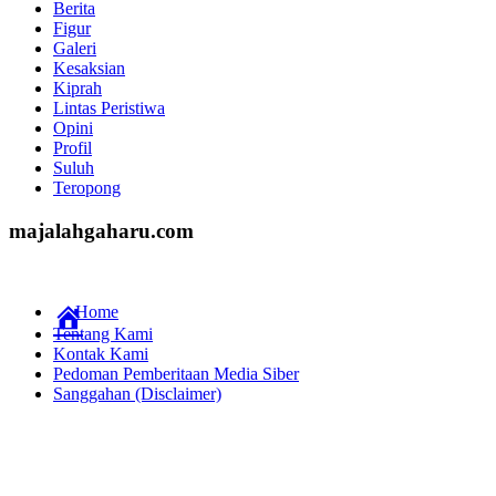
Berita
Figur
Galeri
Kesaksian
Kiprah
Lintas Peristiwa
Opini
Profil
Suluh
Teropong
majalahgaharu.com
Home
Tentang Kami
Kontak Kami
Pedoman Pemberitaan Media Siber
Sanggahan (Disclaimer)