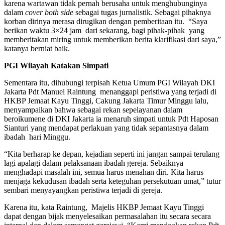
karena wartawan tidak pernah berusaha untuk menghubunginya
dalam
cover both side
sebagai tugas jurnalistik. Sebagai pihaknya
korban dirinya merasa dirugikan dengan pemberitaan itu. “Saya
berikan waktu 3×24 jam dari sekarang, bagi pihak-pihak yang
memberitakan miring untuk memberikan berita klarifikasi dari saya,”
katanya berniat baik.
PGI Wilayah Katakan Simpati
Sementara itu, dihubungi terpisah Ketua Umum PGI Wilayah DKI
Jakarta Pdt Manuel Raintung menanggapi peristiwa yang terjadi di
HKBP Jemaat Kayu Tinggi, Cakung Jakarta Timur Minggu lalu,
menyampaikan bahwa sebagai rekan sepelayanan dalam
beroikumene di DKI Jakarta ia menaruh simpati untuk Pdt Haposan
Sianturi yang mendapat perlakuan yang tidak sepantasnya dalam
ibadah hari Minggu.
“Kita berharap ke depan, kejadian seperti ini jangan sampai terulang
lagi apalagi dalam pelaksanaan ibadah gereja. Sebaiknya
menghadapi masalah ini, semua harus menahan diri. Kita harus
menjaga kekudusan ibadah serta keteguhan persekutuan umat,” tutur
sembari menyayangkan peristiwa terjadi di gereja.
Karena itu, kata Raintung, Majelis HKBP Jemaat Kayu Tinggi
dapat dengan bijak menyelesaikan permasalahan itu secara secara