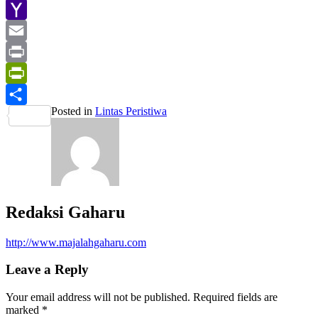
Gmail
Yahoo
Mail
Email
Print
PrintFriendly
Posted in
Lintas Peristiwa
Share
Redaksi Gaharu
http://www.majalahgaharu.com
Leave a Reply
Your email address will not be published.
Required fields are
marked
*