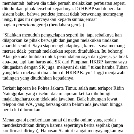
membantah bahwa dia tidak pernah melakukan perbuatan seperti
dituduhkan pihak tersebut kepadanya. Di HKBP sudah berlaku
sistem baku, bahwa pendeta jemaat tidak berwenang memegang
uang, tugas itu dipercayakan kepada sintua/jemaat
bagian
parartaon
gereja (bendahara gereja).
“Silahkan menuduh penggelapan seperti itu, tapi sebaiknya kan
dilaporkan ke pihak berwajib dan jangan melakukan tindakan
anarkhi sendiri. Saya siap menghadapinya, karena saya memang
merasa tidak pernah melakukan seperti dituduhkan. Itu bohong!
Atau jika ada tuntutan untuk pemindahan saya dari gereja, ya tidak
apa-apa, tapi kan harus ada SK dari Pimpinan HKBP, karena saya
ditugaskan dengan SK juga melayani di sini,” tukas hamba Tuhan
yang telah melayani dua tahun di HKBP Kayu Tinggi menjawab
tudingan yang dituduhkan kepadanya.
Terkait laporan ke Polres Jakarta Timur, salah satu terlapor Ridin
Nainggolan yang disebut dalam laporan ketika dihubungi
majalahgaharu.com tidak ada jawaban. Baik hubungan lewat
telepon dan WA, yang bersangkutan belum ada jawaban hingga
berita ini diturunkan.
Menanggapi pemberitaan ramai di media online yang seolah
mendeskreditkan dirinya karena sepertinya berita sepihak (tanpa
konfirmasi dirinya), Haposan Sianturi sangat menyayangkannya