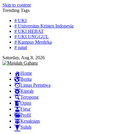
Skip to content
Trending Tags
# UKI
# Universitas Kristen Indonesia
# UKI HEBAT
# UKI UNGGUL
# Kampus Merdeka
# natal
Saturday, Aug 8, 2026
Home
Berita
Lintas Peristiwa
Kiprah
Teropong
Opini
Figur
Profil
Kesaksian
Suluh