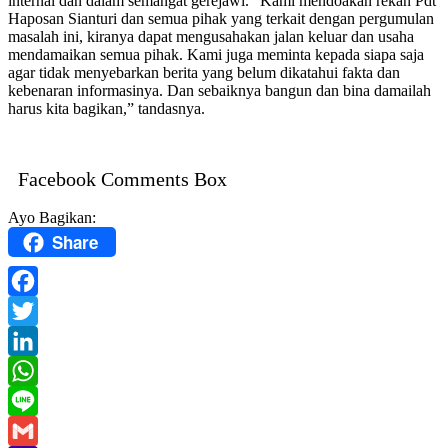
internal dan dalam semangat gerejawi. “Kami mendoakan rekan Pdt
Haposan Sianturi dan semua pihak yang terkait dengan pergumulan
masalah ini, kiranya dapat mengusahakan jalan keluar dan usaha
mendamaikan semua pihak. Kami juga meminta kepada siapa saja
agar tidak menyebarkan berita yang belum dikatahui fakta dan
kebenaran informasinya. Dan sebaiknya bangun dan bina damailah
harus kita bagikan,” tandasnya.
Facebook Comments Box
Ayo Bagikan:
Share
Facebook
Twitter
LinkedIn
WhatsApp
Line