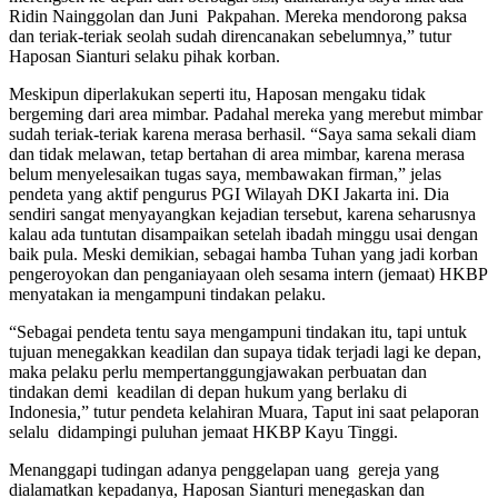
Ridin Nainggolan dan Juni Pakpahan. Mereka mendorong paksa
dan teriak-teriak seolah sudah direncanakan sebelumnya,” tutur
Haposan Sianturi selaku pihak korban.
Meskipun diperlakukan seperti itu, Haposan mengaku tidak
bergeming dari area mimbar. Padahal mereka yang merebut mimbar
sudah teriak-teriak karena merasa berhasil. “Saya sama sekali diam
dan tidak melawan, tetap bertahan di area mimbar, karena merasa
belum menyelesaikan tugas saya, membawakan firman,” jelas
pendeta yang aktif pengurus PGI Wilayah DKI Jakarta ini. Dia
sendiri sangat menyayangkan kejadian tersebut, karena seharusnya
kalau ada tuntutan disampaikan setelah ibadah minggu usai dengan
baik pula. Meski demikian, sebagai hamba Tuhan yang jadi korban
pengeroyokan dan penganiayaan oleh sesama intern (jemaat) HKBP
menyatakan ia mengampuni tindakan pelaku.
“Sebagai pendeta tentu saya mengampuni tindakan itu, tapi untuk
tujuan menegakkan keadilan dan supaya tidak terjadi lagi ke depan,
maka pelaku perlu mempertanggungjawakan perbuatan dan
tindakan demi keadilan di depan hukum yang berlaku di
Indonesia,” tutur pendeta kelahiran Muara, Taput ini saat pelaporan
selalu didampingi puluhan jemaat HKBP Kayu Tinggi.
Menanggapi tudingan adanya penggelapan uang gereja yang
dialamatkan kepadanya, Haposan Sianturi menegaskan dan