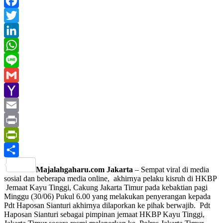
Facebook
Twitter
LinkedIn
WhatsApp
Line
Gmail
Yahoo
Mail
Email
Print
PrintFriendly
Share
Majalahgaharu.com Jakarta
– Sempat viral di media
sosial dan beberapa media online, akhirnya pelaku kisruh di HKBP
Jemaat Kayu Tinggi, Cakung Jakarta Timur pada kebaktian pagi
Minggu (30/06) Pukul 6.00 yang melakukan penyerangan kepada
Pdt Haposan Sianturi akhirnya dilaporkan ke pihak berwajib. Pdt
Haposan Sianturi sebagai pimpinan jemaat HKBP Kayu Tinggi,