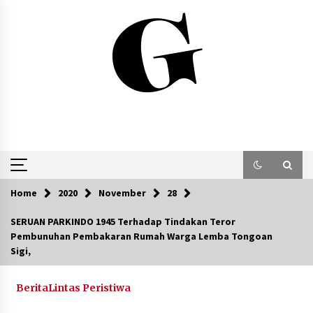
Skip
to
content
Home
2020
November
28
SERUAN PARKINDO 1945 Terhadap Tindakan Teror
Pembunuhan Pembakaran Rumah Warga Lemba Tongoan
Sigi,
Berita
Lintas Peristiwa