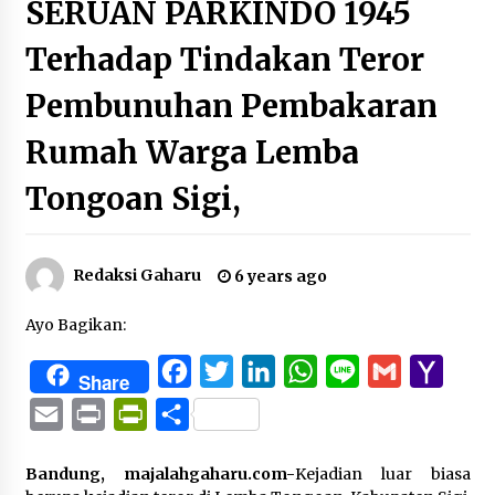
SERUAN PARKINDO 1945
Terhadap Tindakan Teror
Pembunuhan Pembakaran
Rumah Warga Lemba
Tongoan Sigi,
Redaksi Gaharu
6 years ago
Ayo Bagikan:
Facebook
Twitter
LinkedIn
WhatsApp
Line
Gmail
Yaho
Share
Mail
Email
Print
PrintFriendly
Share
Bandung, majalahgaharu.com-
Kejadian luar biasa