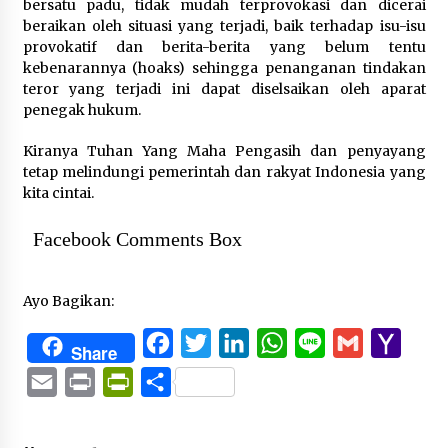
bersatu padu, tidak mudah terprovokasi dan dicerai
beraikan oleh situasi yang terjadi, baik terhadap isu-isu
provokatif dan berita-berita yang belum tentu
kebenarannya (hoaks) sehingga penanganan tindakan
teror yang terjadi ini dapat diselsaikan oleh aparat
penegak hukum.
Kiranya Tuhan Yang Maha Pengasih dan penyayang
tetap melindungi pemerintah dan rakyat Indonesia yang
kita cintai.
Facebook Comments Box
Ayo Bagikan:
Facebook
Twitter
LinkedIn
WhatsApp
Line
Gmail
Yaho
Share
Mail
Email
Print
PrintFriendly
Share