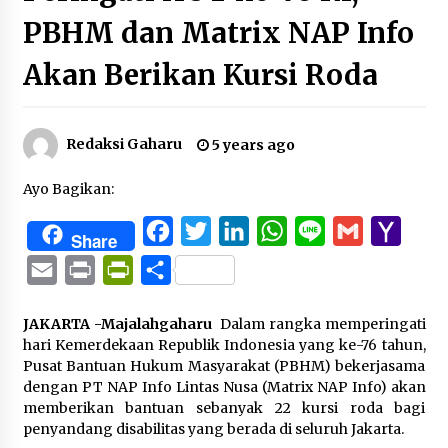
PBHM dan Matrix NAP Info
Akan Berikan Kursi Roda
Redaksi Gaharu
5 years ago
Ayo Bagikan:
Facebook
Twitter
LinkedIn
WhatsApp
Line
Gmail
Yaho
Share
Mail
Email
Print
PrintFriendly
Share
JAKARTA -Majalahgaharu
Dalam rangka memperingati
hari Kemerdekaan Republik Indonesia yang ke-76 tahun,
Pusat Bantuan Hukum Masyarakat (PBHM) bekerjasama
dengan PT NAP Info Lintas Nusa (Matrix NAP Info) akan
memberikan bantuan sebanyak 22 kursi roda bagi
penyandang disabilitas yang berada di seluruh Jakarta.