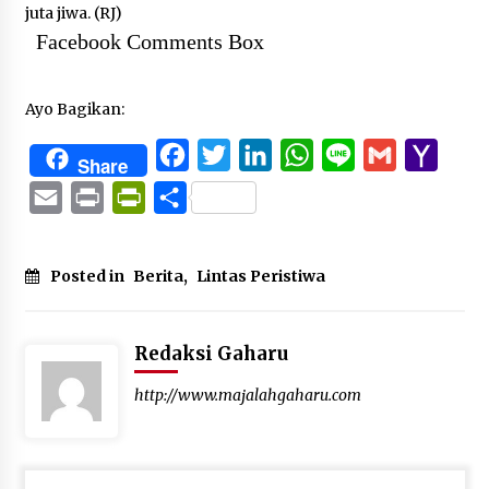
juta jiwa. (RJ)
Facebook Comments Box
Ayo Bagikan:
Facebook
Twitter
LinkedIn
WhatsApp
Line
Gmail
Yaho
Share
Mail
Email
Print
PrintFriendly
Share
Posted in
Berita
,
Lintas Peristiwa
Redaksi Gaharu
http://www.majalahgaharu.com