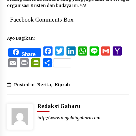
organisasi Kristen dan budaya ini. YM
Facebook Comments Box
Ayo Bagikan:
Facebook
Twitter
LinkedIn
WhatsApp
Line
Gmail
Yaho
Share
Mail
Email
Print
PrintFriendly
Share
Posted in
Berita
,
Kiprah
Redaksi Gaharu
http://www.majalahgaharu.com