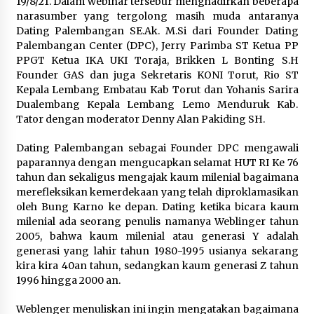
19/8/21. Dalam webinar tersebur menghadirkan beberapa
narasumber yang tergolong masih muda antaranya
Dating Palembangan SE.Ak. M.Si dari Founder Dating
Palembangan Center (DPC), Jerry Parimba ST Ketua PP
PPGT Ketua IKA UKI Toraja, Brikken L Bonting S.H
Founder GAS dan juga Sekretaris KONI Torut, Rio ST
Kepala Lembang Embatau Kab Torut dan Yohanis Sarira
Dualembang Kepala Lembang Lemo Menduruk Kab.
Tator dengan moderator Denny Alan Pakiding SH.
Dating Palembangan sebagai Founder DPC mengawali
paparannya dengan mengucapkan selamat HUT RI Ke 76
tahun dan sekaligus mengajak kaum milenial bagaimana
merefleksikan kemerdekaan yang telah diproklamasikan
oleh Bung Karno ke depan. Dating ketika bicara kaum
milenial ada seorang penulis namanya Weblinger tahun
2005, bahwa kaum milenial atau generasi Y adalah
generasi yang lahir tahun 1980-1995 usianya sekarang
kira kira 40an tahun, sedangkan kaum generasi Z tahun
1996 hingga 2000 an.
Weblenger menuliskan ini ingin mengatakan bagaimana