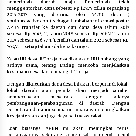
pemerintah daerah maju. Pemerintah telah
menggentorkan dana sebesar Rp 127,74 trilun sepanjang
2015-2017 yang diterima oleh 74.910 desa (
youthproactive.com) ,sebagai tambahan informasi postur
APBN transfer ke daerah dan dana desa tahun 2017
sebesar Rp 764,9 T, tahun 2018 sebesar Rp 766.2 T tahun
2019 sebesar 826,77 T(pemilu) dan tahun 2020 sebesar Rp.
762,53 T setiap tahun ada kenaikannya.
Kalau UU desa di Toraja bisa dikatakan UU lembang yang
artinya sama, terang Dating mencoba menjelaskan
kesamaan desa dan lembang di Toraja.
Dengan dikucurkan dana desa ini akan berputar di lokal-
lokal daerah atau pemda akan menjadi sumber
pemberdayaan masyarakat dengan adanya
pembangunan-pembangunan di daerah. Dengan
perputaran dana ini semua ini muaranya meningkatkan
kesejahteraan dan juga daya beli masyarakat.
Luar biasanya APBN ini akan meningkat terus,
pertanyaannya sekarang smoga saja pandemic cepat