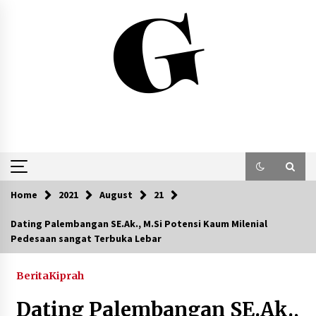
Skip
to
content
Home
2021
August
21
Dating Palembangan SE.Ak., M.Si Potensi Kaum Milenial
Pedesaan sangat Terbuka Lebar
Berita
Kiprah
Dating Palembangan SE.Ak.,