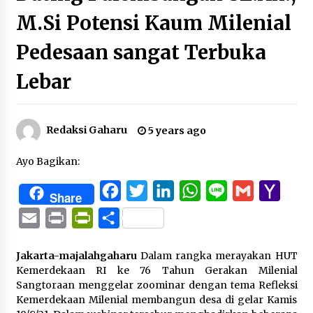
M.Si Potensi Kaum Milenial
Pedesaan sangat Terbuka
Lebar
Redaksi Gaharu
5 years ago
Ayo Bagikan:
Facebook
Twitter
LinkedIn
WhatsApp
Line
Gmail
Yaho
Share
Mail
Email
Print
PrintFriendly
Share
Jakarta-majalahgaharu
Dalam rangka merayakan HUT
Kemerdekaan RI ke 76 Tahun Gerakan Milenial
Sangtoraan menggelar zoominar dengan tema Refleksi
Kemerdekaan Milenial membangun desa di gelar Kamis