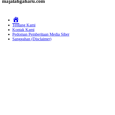
http://www.majalahgaharu.com/
Berita
Figur
Galeri
Kesaksian
Kiprah
Lintas Peristiwa
Opini
Profil
Suluh
Teropong
majalahgaharu.com
Home
Tentang Kami
Kontak Kami
Pedoman Pemberitaan Media Siber
Sanggahan (Disclaimer)