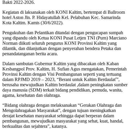
Bakti 2022-2026.
Kegiatan di laksanakan oleh KONI Kaltim, bertempat di Ballroom
hotel Aston Jln. P. Hidayatullah Kel. Pelabuhan Kec. Samarinda
Kota Kaltim. Kamis (30/6/2022).
Pengukuhan dan Pelantikan ditandai dengan pengucapan sumpah
yang dipandu oleh Ketua KONI Pusat Letjen TNI (Purn) Marciano
Norman diikuti seluruh pengurus KONI Provinsi Kaltim yang
dilantik, dan dilanjutkan dengan penyerahan bendera Petaka dan
penandatanganan berita acara.
Dalam sambutan Gubernur Kaltim yang dibacakan oleh Kaban
Kesbangpol Prov. Kaltim, H. Sufian Agus mengatakan, Pemerintah
Provinsi Kaltim dengan Visi Pembangunan seperti yang tertuang
dalam RPJMD 2019 – 2023, “Berani untuk Kaltim Berdaulať”,
berusaha mewujudkan Kaltim berdaulat ,dalam peningkatan sumber
daya manusia (SDM) terkait bidang pendidikan, pemuda, wanita,
agama, kesehatan dan olahraga.
“Bidang olahraga dengan melaksanakan “Gerakan Olahraga dan
Mengolahragakan Masyarakat”, dengan tujuan meningkatkan
derajat kesehatan masyarakat sehingga dapat berperan dalam
pembangunan, mewujudkan masyarakat yang sehat, kuat, handal,
berkualitas dan sejahtera”, katanya.