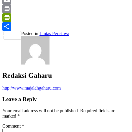
Mail
Email
Print
PrintFriendly
Posted in
Lintas Peristiwa
Share
Redaksi Gaharu
http://www.majalahgaharu.com
Leave a Reply
Your email address will not be published.
Required fields are
marked
*
Comment
*