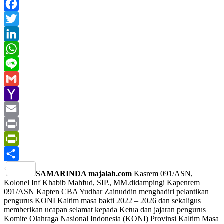
Facebook
Twitter
LinkedIn
WhatsApp
Line
Gmail
Yahoo
Mail
Email
Print
PrintFriendly
Share
SAMARINDA majalah.com
Kasrem 091/ASN,
Kolonel Inf Khabib Mahfud, SIP., MM.didampingi Kapenrem
091/ASN Kapten CBA Yudhar Zainuddin menghadiri pelantikan
pengurus KONI Kaltim masa bakti 2022 – 2026 dan sekaligus
memberikan ucapan selamat kepada Ketua dan jajaran pengurus
Komite Olahraga Nasional Indonesia (KONI) Provinsi Kaltim Masa