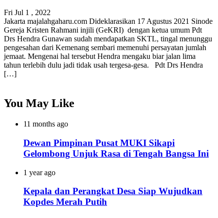
Fri Jul 1 , 2022
Jakarta majalahgaharu.com Dideklarasikan 17 Agustus 2021 Sinode
Gereja Kristen Rahmani injili (GeKRI) dengan ketua umum Pdt
Drs Hendra Gunawan sudah mendapatkan SKTL, tingal menunggu
pengesahan dari Kemenang sembari memenuhi persayatan jumlah
jemaat. Mengenai hal tersebut Hendra mengaku biar jalan lima
tahun terlebih dulu jadi tidak usah tergesa-gesa. Pdt Drs Hendra
[…]
You May Like
11 months ago
Dewan Pimpinan Pusat MUKI Sikapi
Gelombong Unjuk Rasa di Tengah Bangsa Ini
1 year ago
Kepala dan Perangkat Desa Siap Wujudkan
Kopdes Merah Putih