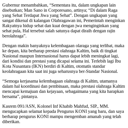
Gubernur menambahkan, “Sementara itu, dalam ungkapan lain
disebutkan; Man Sano in Corporesano, artinya; “Di dalam Raga
yang Sehat Terdapat Jiwa yang Sehat”. Dengan ungkapan yang
sangat dikenal di kalangan Olahragawan ini, Pemerintah menginkan
Rakyatnya hidup sehat dan kuat dengan jwa menginginkan yang
sehat pula, Hal tersebut salah satunya dapat diraih dengan rajin
berolahraga”.
Dengan makin banyaknya kelembagaan olaraga yang terlibat, maka
ke depan, kita berharap prestasi olahraga Kaltim, baik di tingkat
Nasional maupun Internasional harus dapat lebih meningkat lagi,
dari kondisi dan prestasi yang dicapai selama ini. Terlebih lagi Ibu
Kota Nusantara (IKN) berdiri di Kaltim, otomatis standar
keolahragaan kita saat ini juga seharusnya ber-Standar Nasional.
“Semoga kerjasama kelembagaan olahraga di Kaltim, utamanya
dalam hal koordinasi dan pembinaan, maka prestasi olahraga Kaltim
mencapai kemajuan dan kejayaan, sebagaimana yang kita harapkan
bersama”, pintanya.
Kasrem 091/ASN, Kolonel Inf Khabib Mahfud, SIP., MM.
mengucapkan selamat kepada Pengurus KONI yang baru, dan saya
berharap pengurus KONI mampu mengemban amanah yang telah
diberikan.