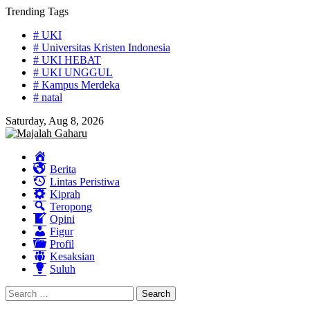
Skip
Trending Tags
to
# UKI
content
# Universitas Kristen Indonesia
# UKI HEBAT
# UKI UNGGUL
# Kampus Merdeka
# natal
Saturday, Aug 8, 2026
Home
Berita
Lintas Peristiwa
Kiprah
Teropong
Opini
Figur
Profil
Kesaksian
Suluh
Search
for: