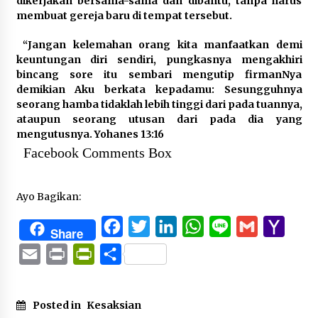
dikerjakan bersama-sama dan dibantu, tanpa harus
membuat gereja baru di tempat tersebut.
“Jangan kelemahan orang kita manfaatkan demi
keuntungan diri sendiri, pungkasnya mengakhiri
bincang sore itu sembari mengutip firmanNya
demikian Aku berkata kepadamu: Sesungguhnya
seorang hamba tidaklah lebih tinggi dari pada tuannya,
ataupun seorang utusan dari pada dia yang
mengutusnya. Yohanes 13:16
Facebook Comments Box
Ayo Bagikan:
Facebook
Twitter
LinkedIn
WhatsApp
Line
Gmail
Yaho
Share
Mail
Email
Print
PrintFriendly
Share
Posted in
Kesaksian