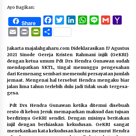
Ayo Bagikan:
Facebook
Twitter
LinkedIn
WhatsApp
Line
Gmail
Yaho
Share
Mail
Email
Print
PrintFriendly
Share
Jakarta majalahgaharu.com
Dideklarasikan 17 Agustus
2021 Sinode Gereja Kristen Rahmani injili (GeKRI)
dengan ketua umum Pdt Drs Hendra Gunawan sudah
mendapatkan SKTL, tingal menunggu pengesahan
dari Kemenang sembari memenuhi persayatan jumlah
jemaat. Mengenai hal tersebut Hendra mengaku biar
jalan lima tahun terlebih dulu jadi tidak usah tergesa-
gesa.
Pdt Drs Hendra Gunawan ketika ditemui disebuah
resto di kebon Jeruk memaparkan maksud dan tujuan
berdirinya GeKRI sendiri. Dengan misinya beritakan
injil dengan berhiaskan kekudusan. GeKRI sangat
menekankan kata kekudusan karena menurut Hendra