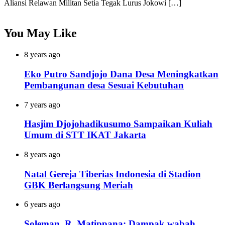
Aliansi Relawan Militan Setia Tegak Lurus Jokowi […]
You May Like
8 years ago
Eko Putro Sandjojo Dana Desa Meningkatkan
Pembangunan desa Sesuai Kebutuhan
7 years ago
Hasjim Djojohadikusumo Sampaikan Kuliah
Umum di STT IKAT Jakarta
8 years ago
Natal Gereja Tiberias Indonesia di Stadion
GBK Berlangsung Meriah
6 years ago
Soleman. R. Matippana: Dampak wabah