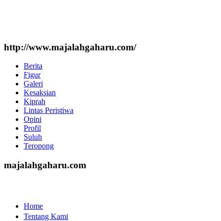
http://www.majalahgaharu.com/
Berita
Figur
Galeri
Kesaksian
Kiprah
Lintas Peristiwa
Opini
Profil
Suluh
Teropong
majalahgaharu.com