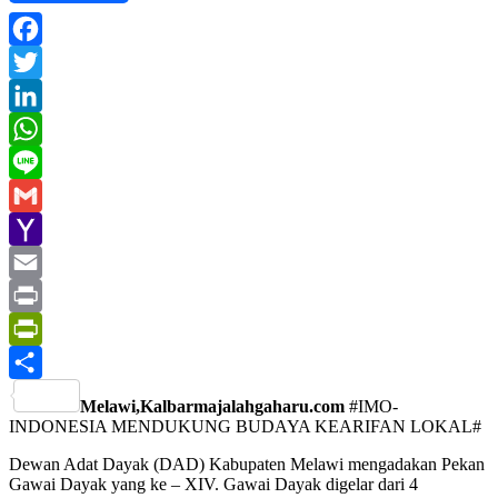
Facebook
Twitter
LinkedIn
WhatsApp
Line
Gmail
Yahoo
Mail
Email
Print
PrintFriendly
Share
Melawi,Kalbarmajalahgaharu.com
#IMO-
INDONESIA MENDUKUNG BUDAYA KEARIFAN LOKAL#
Dewan Adat Dayak (DAD) Kabupaten Melawi mengadakan Pekan
Gawai Dayak yang ke – XIV. Gawai Dayak digelar dari 4