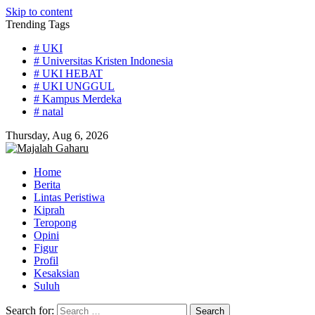
Skip to content
Trending Tags
# UKI
# Universitas Kristen Indonesia
# UKI HEBAT
# UKI UNGGUL
# Kampus Merdeka
# natal
Thursday, Aug 6, 2026
Home
Berita
Lintas Peristiwa
Kiprah
Teropong
Opini
Figur
Profil
Kesaksian
Suluh
Search for: