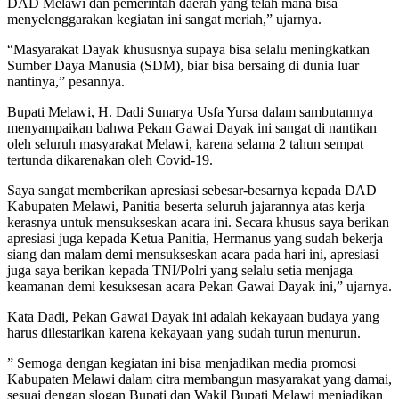
DAD Melawi dan pemerintah daerah yang telah mana bisa
menyelenggarakan kegiatan ini sangat meriah,” ujarnya.
“Masyarakat Dayak khususnya supaya bisa selalu meningkatkan
Sumber Daya Manusia (SDM), biar bisa bersaing di dunia luar
nantinya,” pesannya.
Bupati Melawi, H. Dadi Sunarya Usfa Yursa dalam sambutannya
menyampaikan bahwa Pekan Gawai Dayak ini sangat di nantikan
oleh seluruh masyarakat Melawi, karena selama 2 tahun sempat
tertunda dikarenakan oleh Covid-19.
Saya sangat memberikan apresiasi sebesar-besarnya kepada DAD
Kabupaten Melawi, Panitia beserta seluruh jajarannya atas kerja
kerasnya untuk mensukseskan acara ini. Secara khusus saya berikan
apresiasi juga kepada Ketua Panitia, Hermanus yang sudah bekerja
siang dan malam demi mensukseskan acara pada hari ini, apresiasi
juga saya berikan kepada TNI/Polri yang selalu setia menjaga
keamanan demi kesuksesan acara Pekan Gawai Dayak ini,” ujarnya.
Kata Dadi, Pekan Gawai Dayak ini adalah kekayaan budaya yang
harus dilestarikan karena kekayaan yang sudah turun menurun.
” Semoga dengan kegiatan ini bisa menjadikan media promosi
Kabupaten Melawi dalam citra membangun masyarakat yang damai,
sesuai dengan slogan Bupati dan Wakil Bupati Melawi menjadikan