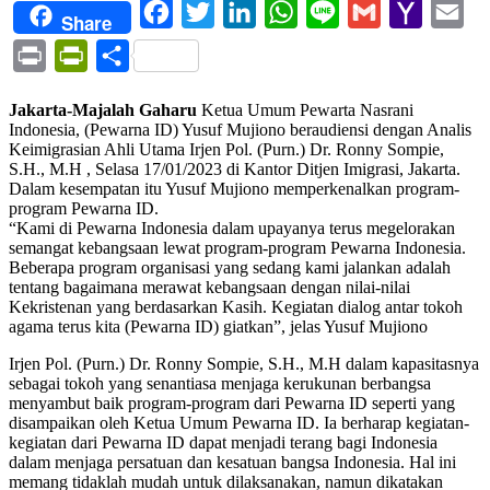
Facebook
Twitter
LinkedIn
WhatsApp
Line
Gmail
Yahoo
Ema
Share
Mail
Print
PrintFriendly
Share
Jakarta-Majalah Gaharu
Ketua Umum Pewarta Nasrani
Indonesia, (Pewarna ID) Yusuf Mujiono beraudiensi dengan Analis
Keimigrasian Ahli Utama Irjen Pol. (Purn.) Dr. Ronny Sompie,
S.H., M.H , Selasa 17/01/2023 di Kantor Ditjen Imigrasi, Jakarta.
Dalam kesempatan itu Yusuf Mujiono memperkenalkan program-
program Pewarna ID.
“Kami di Pewarna Indonesia dalam upayanya terus megelorakan
semangat kebangsaan lewat program-program Pewarna Indonesia.
Beberapa program organisasi yang sedang kami jalankan adalah
tentang bagaimana merawat kebangsaan dengan nilai-nilai
Kekristenan yang berdasarkan Kasih. Kegiatan dialog antar tokoh
agama terus kita (Pewarna ID) giatkan”, jelas Yusuf Mujiono
Irjen Pol. (Purn.) Dr. Ronny Sompie, S.H., M.H dalam kapasitasnya
sebagai tokoh yang senantiasa menjaga kerukunan berbangsa
menyambut baik program-program dari Pewarna ID seperti yang
disampaikan oleh Ketua Umum Pewarna ID. Ia berharap kegiatan-
kegiatan dari Pewarna ID dapat menjadi terang bagi Indonesia
dalam menjaga persatuan dan kesatuan bangsa Indonesia. Hal ini
memang tidaklah mudah untuk dilaksanakan, namun dikatakan