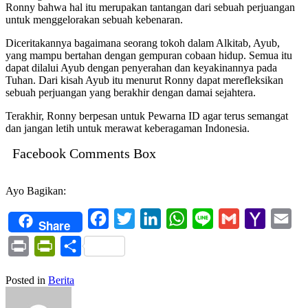
Ronny bahwa hal itu merupakan tantangan dari sebuah perjuangan
untuk menggelorakan sebuah kebenaran.
Diceritakannya bagaimana seorang tokoh dalam Alkitab, Ayub,
yang mampu bertahan dengan gempuran cobaan hidup. Semua itu
dapat dilalui Ayub dengan penyerahan dan keyakinannya pada
Tuhan. Dari kisah Ayub itu menurut Ronny dapat merefleksikan
sebuah perjuangan yang berakhir dengan damai sejahtera.
Terakhir, Ronny berpesan untuk Pewarna ID agar terus semangat
dan jangan letih untuk merawat keberagaman Indonesia.
Facebook Comments Box
Ayo Bagikan:
Facebook
Twitter
LinkedIn
WhatsApp
Line
Gmail
Yahoo
Ema
Share
Mail
Print
PrintFriendly
Share
Posted in
Berita