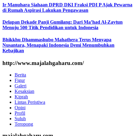
Ir Manuhara Siahaan DPRD DKI Fraksi PDI P Ajak Pewarna
di Rumah Aspirasi Lakukan Pengawasan
Delapan Dekade Panji Gumilang: Dari Ma’had Al-Zaytun
Menuju 500 Titik Pendidikan untuk Indonesia
Bhikkhu Dhammashubo Mahathera Terus Menyapa
Nusantara, Menapaki Indonesia Demi Menumbuhkan
Kebajikan
http://www.majalahgaharu.com/
Berita
Figur
Galeri
Kesaksian
Kiprah
Lintas Peristiwa
Opini
Profil
Suluh
Teropong
majalahgaharu.com