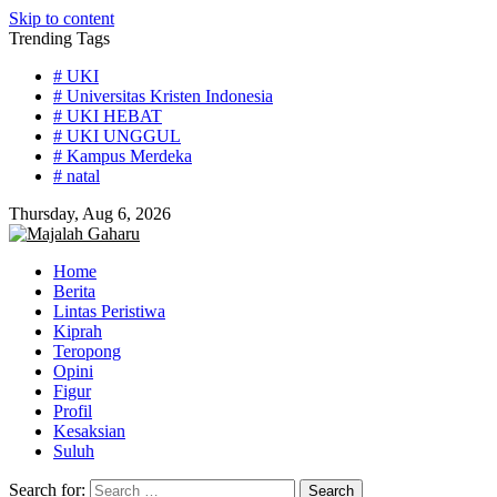
Skip to content
Trending Tags
# UKI
# Universitas Kristen Indonesia
# UKI HEBAT
# UKI UNGGUL
# Kampus Merdeka
# natal
Thursday, Aug 6, 2026
Home
Berita
Lintas Peristiwa
Kiprah
Teropong
Opini
Figur
Profil
Kesaksian
Suluh
Search for: