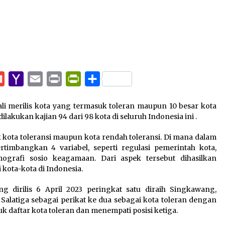
pp
e
Gmail
Yahoo
Email
Print
PrintFriendly
Share
Mail
ali merilis kota yang termasuk toleran maupun 10 besar kota
lakukan kajian 94 dari 98 kota di seluruh Indonesia ini .
k kota toleransi maupun kota rendah toleransi. Di mana dalam
timbangkan 4 variabel, seperti regulasi pemerintah kota,
mografi sosio keagamaan. Dari aspek tersebut dihasilkan
 kota-kota di Indonesia.
ng dirilis 6 April 2023 peringkat satu diraih Singkawang,
Salatiga sebagai perikat ke dua sebagai kota toleran dengan
k daftar kota toleran dan menempati posisi ketiga.