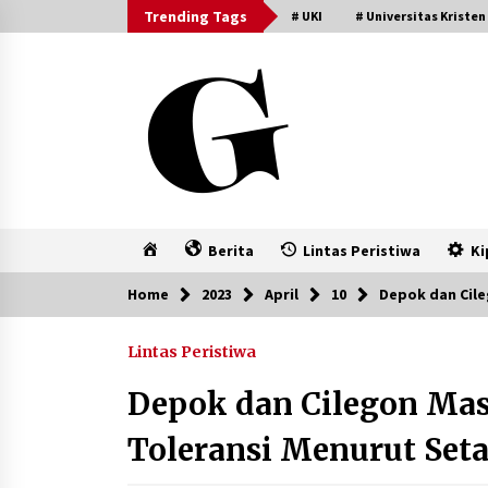
Skip
Trending Tags
# UKI
# Universitas Kristen
to
content
Home
Berita
Lintas Peristiwa
Ki
Home
2023
April
10
Depok dan Cile
Lintas Peristiwa
Depok dan Cilegon Mas
Toleransi Menurut Setar