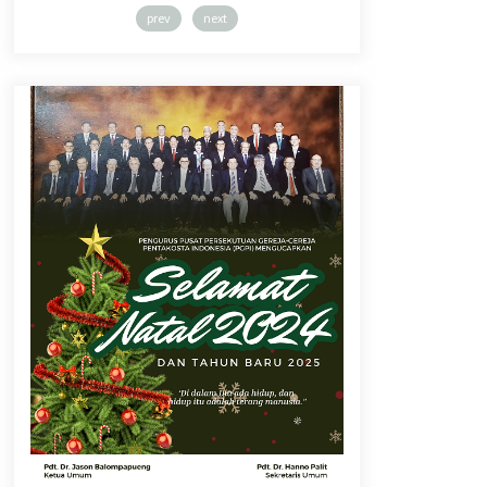
prev
next