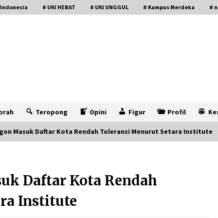
 Indonesia
# UKI HEBAT
# UKI UNGGUL
# Kampus Merdeka
# n
prah
Teropong
Opini
Figur
Profil
Ke
gon Masuk Daftar Kota Rendah Toleransi Menurut Setara Institute
uk Daftar Kota Rendah
a Institute