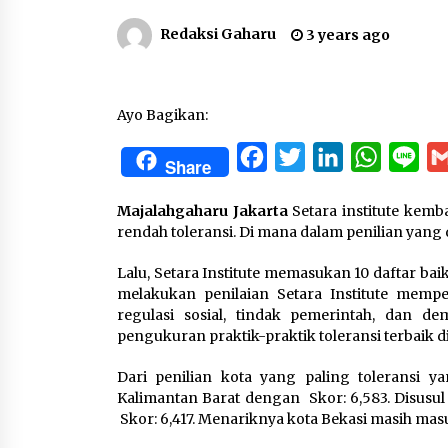
Redaksi Gaharu
3 years ago
Ayo Bagikan:
Facebook
Twitter
LinkedIn
WhatsA
Lin
Share
Majalahgaharu Jakarta
Setara institute kemb
rendah toleransi. Di mana dalam penilian yang di
Lalu, Setara Institute memasukan 10 daftar bai
melakukan penilaian Setara Institute memper
regulasi sosial, tindak pemerintah, dan de
pengukuran praktik-praktik toleransi terbaik di
Dari penilian kota yang paling toleransi ya
Kalimantan Barat dengan Skor: 6,583. Disusul 
Skor: 6,417. Menariknya kota Bekasi masih masu