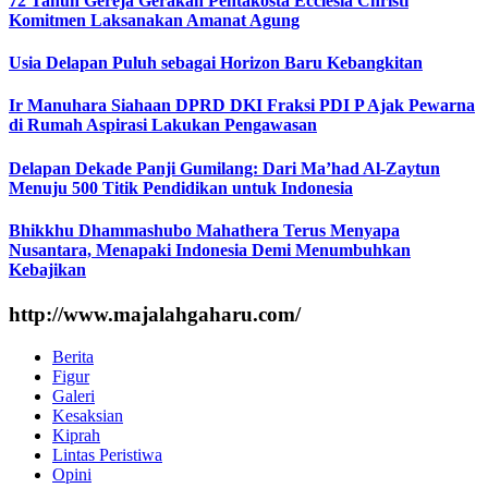
72 Tahun Gereja Gerakan Pentakosta Ecclesia Christi
Komitmen Laksanakan Amanat Agung
Usia Delapan Puluh sebagai Horizon Baru Kebangkitan
Ir Manuhara Siahaan DPRD DKI Fraksi PDI P Ajak Pewarna
di Rumah Aspirasi Lakukan Pengawasan
Delapan Dekade Panji Gumilang: Dari Ma’had Al-Zaytun
Menuju 500 Titik Pendidikan untuk Indonesia
Bhikkhu Dhammashubo Mahathera Terus Menyapa
Nusantara, Menapaki Indonesia Demi Menumbuhkan
Kebajikan
http://www.majalahgaharu.com/
Berita
Figur
Galeri
Kesaksian
Kiprah
Lintas Peristiwa
Opini