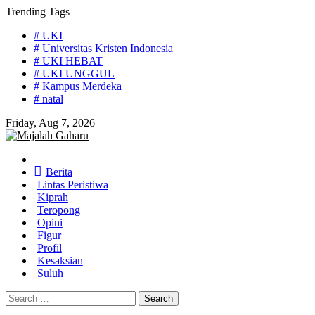
Skip
Trending Tags
to
# UKI
content
# Universitas Kristen Indonesia
# UKI HEBAT
# UKI UNGGUL
# Kampus Merdeka
# natal
Friday, Aug 7, 2026
Home
Berita
Lintas Peristiwa
Kiprah
Teropong
Opini
Figur
Profil
Kesaksian
Suluh
Search
for: