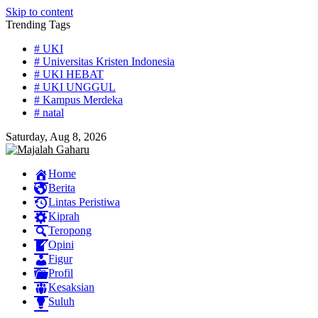
Skip to content
Trending Tags
# UKI
# Universitas Kristen Indonesia
# UKI HEBAT
# UKI UNGGUL
# Kampus Merdeka
# natal
Saturday, Aug 8, 2026
Home
Berita
Lintas Peristiwa
Kiprah
Teropong
Opini
Figur
Profil
Kesaksian
Suluh