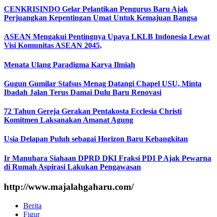
CENKRISINDO Gelar Pelantikan Pengurus Baru Ajak
Perjuangkan Kepentingan Umat Untuk Kemajuan Bangsa
ASEAN Mengakui Pentingnya Upaya LKLB Indonesia Lewat
Visi Komunitas ASEAN 2045,
Menata Ulang Paradigma Karya Ilmiah
Gugun Gumilar Stafsus Menag Datangi Chapel USU, Minta
Ibadah Jalan Terus Damai Dulu Baru Renovasi
72 Tahun Gereja Gerakan Pentakosta Ecclesia Christi
Komitmen Laksanakan Amanat Agung
Usia Delapan Puluh sebagai Horizon Baru Kebangkitan
Ir Manuhara Siahaan DPRD DKI Fraksi PDI P Ajak Pewarna
di Rumah Aspirasi Lakukan Pengawasan
http://www.majalahgaharu.com/
Berita
Figur