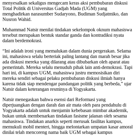
menyesalkan sekaligus mengecam keras aksi pembubaran diskusi
Total Politik di Universitas Gadjah Mada (UGM) yang
menghadirkan narasumber Sudaryono, Budiman Sudjatmiko, dan
Nusron Wahid.
Muhammad Natsir menilai tindakan sekelompok oknum mahasiswa
tersebut merupakan bentuk standar ganda dan kontradiksi nyata
dalam berdemokrasi.
“Ini adalah ironi yang memalukan dalam dunia pergerakan. Selama
ini, mahasiswa selalu berteriak paling lantang dan marah besar jika
ada diskusi mereka yang dilarang atau dibubarkan oleh aparat atau
pemerintah. Mereka selalu menuduh pihak lain anti-demokrasi. Tapi
hari ini, di kampus UGM, mahasiswa justru memosisikan diri
mereka sendiri sebagai pelaku pembubaran diskusi ilmiah hanya
karena tidak siap mendengar pandangan politik yang berbeda,” ujar
Natsir dalam keterangan resminya di Yogyakarta.
Natsir menegaskan bahwa esensi dari Reformasi yang
diperjuangkan dengan darah dan air mata oleh para pendahulu di
Yogyakarta adalah untuk menjamin kebebasan mimbar akademik,
bukan untuk membenarkan tindakan fasisme jalanan oleh sesama
mahasiswa. Tindakan anarkis seperti merusak fasilitas kampus,
memukuli mobil menteri, hingga melontarkan umpatan kasar amoral
dinilai telah mencoreng nama baik UGM sebagai kampus