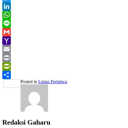
Twitter
LinkedIn
WhatsApp
Line
Gmail
Yahoo
Mail
Email
Print
PrintFriendly
Posted in
Lintas Peristiwa
Share
Redaksi Gaharu