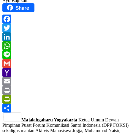
Ayo Bagikan:
Share
Facebook
Twitter
LinkedIn
WhatsApp
Line
Gmail
Yahoo
Mail
Email
Print
PrintFriendly
Share
Majalahgaharu Yogyakarta
Ketua Umum Dewan
Pimpinan Pusat Forum Komunikasi Santri Indonesia (DPP FOKSI)
sekaligus mantan Aktivis Mahasiswa Jogja, Muhammad Natsir,