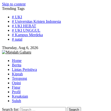
Skip to content
Trending Tags
# UKI
# Universitas Kristen Indonesia
# UKI HEBAT
# UKI UNGGUL
# Kampus Merdeka
# natal
Thursday, Aug 6, 2026
Home
Berita
Lintas Peristiwa
Kiprah
Teropong
Opini
Figur
Profil
Kesaksian
Suluh
Search for: