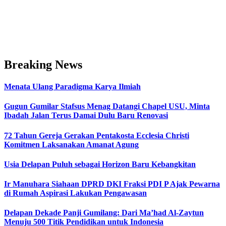
Breaking News
Menata Ulang Paradigma Karya Ilmiah
Gugun Gumilar Stafsus Menag Datangi Chapel USU, Minta
Ibadah Jalan Terus Damai Dulu Baru Renovasi
72 Tahun Gereja Gerakan Pentakosta Ecclesia Christi
Komitmen Laksanakan Amanat Agung
Usia Delapan Puluh sebagai Horizon Baru Kebangkitan
Ir Manuhara Siahaan DPRD DKI Fraksi PDI P Ajak Pewarna
di Rumah Aspirasi Lakukan Pengawasan
Delapan Dekade Panji Gumilang: Dari Ma’had Al-Zaytun
Menuju 500 Titik Pendidikan untuk Indonesia