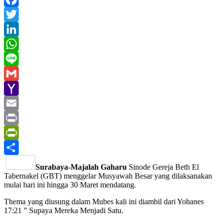
Facebook
Twitter
LinkedIn
WhatsApp
Line
Gmail
Yahoo
Mail
Email
Print
PrintFriendly
Share
Surabaya-Majalah Gaharu
Sinode Gereja Beth El
Tabernakel (GBT) menggelar Musyawah Besar yang dilaksanakan
mulai hari ini hingga 30 Maret mendatang.
Thema yang diusung dalam Mubes kali ini diambil dari Yohanes
17:21 ” Supaya Mereka Menjadi Satu.