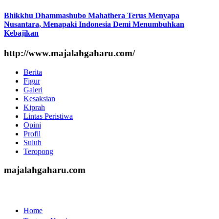
Bhikkhu Dhammashubo Mahathera Terus Menyapa
Nusantara, Menapaki Indonesia Demi Menumbuhkan
Kebajikan
http://www.majalahgaharu.com/
Berita
Figur
Galeri
Kesaksian
Kiprah
Lintas Peristiwa
Opini
Profil
Suluh
Teropong
majalahgaharu.com
Home