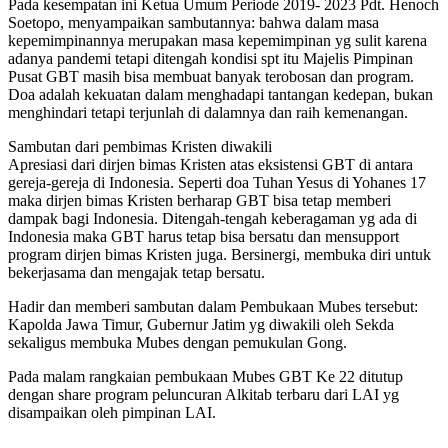
Pada kesempatan ini Ketua Umum Periode 2019- 2023 Pdt. Henoch
Soetopo, menyampaikan sambutannya: bahwa dalam masa
kepemimpinannya merupakan masa kepemimpinan yg sulit karena
adanya pandemi tetapi ditengah kondisi spt itu Majelis Pimpinan
Pusat GBT masih bisa membuat banyak terobosan dan program.
Doa adalah kekuatan dalam menghadapi tantangan kedepan, bukan
menghindari tetapi terjunlah di dalamnya dan raih kemenangan.
Sambutan dari pembimas Kristen diwakili
Apresiasi dari dirjen bimas Kristen atas eksistensi GBT di antara
gereja-gereja di Indonesia. Seperti doa Tuhan Yesus di Yohanes 17
maka dirjen bimas Kristen berharap GBT bisa tetap memberi
dampak bagi Indonesia. Ditengah-tengah keberagaman yg ada di
Indonesia maka GBT harus tetap bisa bersatu dan mensupport
program dirjen bimas Kristen juga. Bersinergi, membuka diri untuk
bekerjasama dan mengajak tetap bersatu.
Hadir dan memberi sambutan dalam Pembukaan Mubes tersebut:
Kapolda Jawa Timur, Gubernur Jatim yg diwakili oleh Sekda
sekaligus membuka Mubes dengan pemukulan Gong.
Pada malam rangkaian pembukaan Mubes GBT Ke 22 ditutup
dengan share program peluncuran Alkitab terbaru dari LAI yg
disampaikan oleh pimpinan LAI.