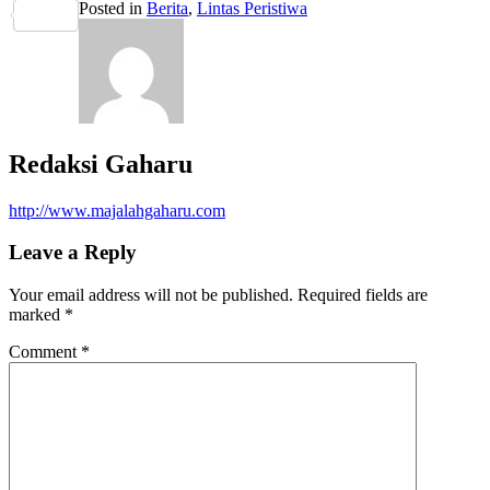
Posted in
Berita
,
Lintas Peristiwa
Share
Redaksi Gaharu
http://www.majalahgaharu.com
Leave a Reply
Your email address will not be published.
Required fields are
marked
*
Comment
*