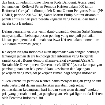
dua hari, di gedung Indigo Theater Kota Bandung. Acara yang
bertemakan “Refleksi Peran Pemuda Kristen dalam 500 tahun
Reformasi Gereja”ini ditutup oleh Ketua Umum Pengurus Pusat (PP
GMKI) periode 2016-2018, Sahat Martin Philip Sinurat disambut
penuh antusias dari para peserta kegiatan yang berasal dari lintas
gereja kota Bandung.
Dalam paparannya, pria yang akrab dipanggil dengan Sahat Sinurat
menyampaikan beberapa pesan penting yang menjadi perhatian
khusus para pemuda dan mahawasiswa Kristen dalam momentum
500 tahun reformasi gereja.
Ke depan Negara Indonesia akan diperhadapkan dengan berbagai
tantangan jaman di era teknologi dan informasi yang bergerak
sangat cepat . Bonus demografi,masyarakat ekonomi ASEAN,
Sustainable Development Governance’s (SDG’s),serta ketimpangan
pembangunan dan hak pendidikan, kesehatan dan lapangan
pekerjaan yang menjadi pekerjaan rumah bagi bangsa Indonesia.
“Oleh karena itu pemuda Kristen harus menjadi bagian yang solutif
serta partisipatif dalam memberikan jawaban bagi setiap
permasalahan kebangsaan hari ini dan yang akan datang” ungkap
pria yang pernah mendapat penghargaan sebagai figur muda Kristen
oleh Pewarna Indonesia ini.