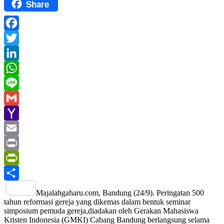
Share
Facebook
Twitter
LinkedIn
WhatsApp
Line
Gmail
Yahoo
Mail
Email
Print
PrintFriendly
Share
Majalahgaharu.com, Bandung (24/9). Peringatan 500
tahun reformasi gereja yang dikemas dalam bentuk seminar
simposium pemuda gereja,diadakan oleh Gerakan Mahasiswa
Kristen Indonesia (GMKI) Cabang Bandung berlangsung selama