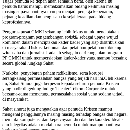
Tugas pemuda ke depan akan semakin berat, oleh karena itu
pemuda harus mampu memaksimalkan bidang keilmuan masing-
masing supaya nantinya mampu menjadi penjaga kebenaran,
pejuang keadilan dan pengusaha kesejahteraan pada bidang
keprofesiannya.
Pengurus pusat GMKI sekarang lebih fokus untuk menciptakan
program-program pengembangan
softskill
sebagai upaya wujud
komitmen dalam menciptakan kader-kader yang siap disitribusikan
di masyarakat.Diskusi keilmuan dan pelatihan-pelatihan dibidang
wirausaha dan jurnalistik adalah sebagain dari rangkaian program
PP GMKI untuk mempersiapkan kader-kader yang mampu bersaing
secara global ,ungkap Sahat.
Narkoba ,penyebaran paham radikalisme, serta korupsi
serangkaiang permasalahan bangsa yang terjadi hari ini.Oleh karena
itu, Sahat Sinurat juga berpesan kepada seluruh pemuda Kristen
yang hadir di gedung Indigo Theater Telkom Corporate untuk
bersama-sama memerangi permasalahan sosial yang sedang terjadi
di masyarakat.
Sahat sinurat juga mengatakan agar pemuda Kristen mampu
mengenal panggilannya masing-masing terhadap bangsa dan negara,
memiliki kompotensi dan kepercayaan diri dan berkarakter. Idealis
dan integritas adalah modal para pemuda untuk mampu nantinya
berkarya bagi negara paparnya.