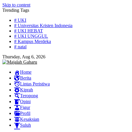
Skip to content
Trending Tags
# UKI
# Universitas Kristen Indonesia
# UKI HEBAT
# UKI UNGGUL
# Kampus Merdeka
# natal
Thursday, Aug 6, 2026
Home
Berita
Lintas Peristiwa
Kiprah
Teropong
Opini
Figur
Profil
Kesaksian
Suluh