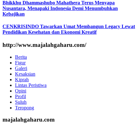
Bhikkhu Dhammashubo Mahathera Terus Menyapa
Nusantara, Menapaki Indonesia Demi Menumbuhkan
Kebajikan
CENKRISINDO Tawarkan Umat Membangun Legacy Lewat
Pendidikan Kesehatan dan Ekonomi Kreatif
http://www.majalahgaharu.com/
Berita
Figur
Galeri
Kesaksian
Kiprah
Lintas Peristiwa
Opini
Profil
Suluh
Teropong
majalahgaharu.com