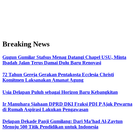
Breaking News
Gugun Gumilar Stafsus Menag Datangi Chapel USU, Minta
Ibadah Jalan Terus Damai Dulu Baru Renovasi
72 Tahun Gereja Gerakan Pentakosta Ecclesia Christi
Komitmen Laksanakan Amanat Agung
Usia Delapan Puluh sebagai Horizon Baru Kebangkitan
Ir Manuhara Siahaan DPRD DKI Fraksi PDI P Ajak Pewarna
di Rumah Aspirasi Lakukan Pengawasan
Delapan Dekade Panji Gumilang: Dari Ma’had Al-Zaytun
Menuju 500 Titik Pendidikan untuk Indonesia