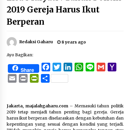
2019 Gereja Harus Ikut
Berperan
Redaksi Gaharu
8 years ago
Ayo Bagikan:
Facebook
Twitter
LinkedIn
WhatsApp
Line
Gmail
Yaho
Share
Mail
Email
Print
PrintFriendly
Share
Jakarta, majalahgaharu.com
– Memasuki tahun politik
2019 tetap menjadi tahun penting bagi gereja. Gereja
harus ikut berperan diselaraskan dengan kebutuhan dan
kepentingan yang sesuai dengan kondisi yang terjadi.