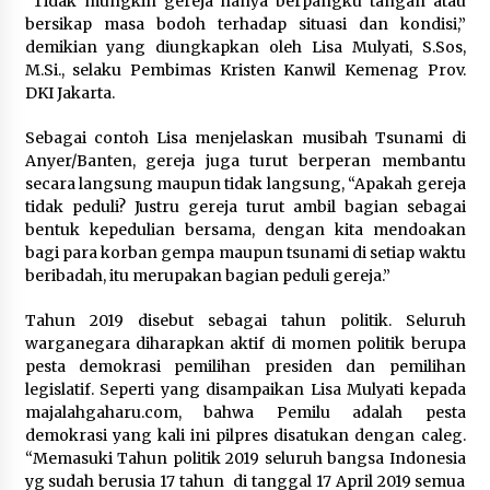
“Tidak mungkin gereja hanya berpangku tangan atau
bersikap masa bodoh terhadap situasi dan kondisi,”
demikian yang diungkapkan oleh Lisa Mulyati, S.Sos,
M.Si., selaku Pembimas Kristen Kanwil Kemenag Prov.
DKI Jakarta.
Sebagai contoh Lisa menjelaskan musibah Tsunami di
Anyer/Banten, gereja juga turut berperan membantu
secara langsung maupun tidak langsung, “Apakah gereja
tidak peduli? Justru gereja turut ambil bagian sebagai
bentuk kepedulian bersama, dengan kita mendoakan
bagi para korban gempa maupun tsunami di setiap waktu
beribadah, itu merupakan bagian peduli gereja.”
Tahun 2019 disebut sebagai tahun politik. Seluruh
warganegara diharapkan aktif di momen politik berupa
pesta demokrasi pemilihan presiden dan pemilihan
legislatif. Seperti yang disampaikan Lisa Mulyati kepada
majalahgaharu.com, bahwa Pemilu adalah pesta
demokrasi yang kali ini pilpres disatukan dengan caleg.
“Memasuki Tahun politik 2019 seluruh bangsa Indonesia
yg sudah berusia 17 tahun di tanggal 17 April 2019 semua