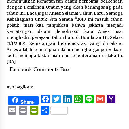
menunjukkan kematangan dalam berpolitik berkenaan
dengan Pemilihan Umum yang akan berlangsung pada
tahun ini. Baca juga: Anies: Selamat Tahun Baru, Semoga
Kebahagiaan untuk Kita Semua “2019 ini masuk tahun
politik, mari kita tunjukkan bahwa Jakarta menjadi
kematangan dalam demokrasi,” kata Anies usai
menghadiri perayaan tahun baru di Bundaran HI, Selasa
(1/1/2019). Kematangan berdemokrasi yang dimaksud
Anies adalah kemampuan dalam menghargai perbedaan
serta menjaga kedamaian dan ketenteraman di Jakarta.
[RA]
Facebook Comments Box
Ayo Bagikan:
Facebook
Twitter
LinkedIn
WhatsApp
Line
Gmail
Yaho
Share
Mail
Email
Print
PrintFriendly
Share