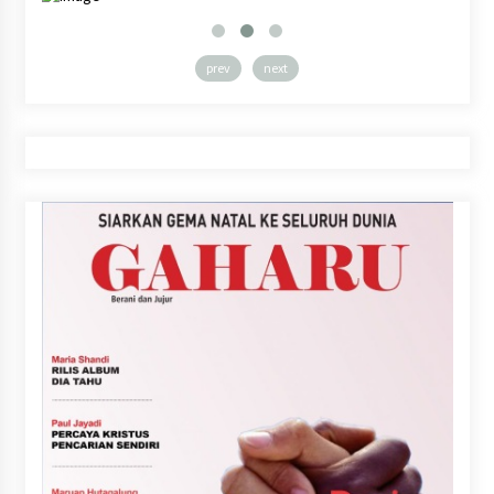
prev
next