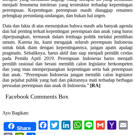
menjadi fenomena intoleran yang terstruktur terhadap kepentingan
perempuan. Kepentingan perempuan masih dianggap ornamen
pelengkap perundang-undangan, dan bukan hal urgen.
Data dan fakta di atas menunjukan bahwa masih ada banyak agenda
dan hal penting terkait kepentingan perempuan dan anak yang harus
diperjuangkan, termasuk dalam lembaga politik melalui pemilihan
umum. Karena itu, kami mengajak seluruh perempuan Indonesia
untuk tidak diam dengan kepentingannya, jangan apatis apalagi
pragmatis. Sebaliknya, harus aktif dan siap menjadi pemilih cerdas
pada Pemilu April 2019. Perempuan Indonesia harus menjadi
pemilih rasional dan berani memilih calon legislator berkompeten
dan yang mau memperjuangkan kepentingan serta hak perempuan
dan anak. “Perempuan Indonesia jangan memilih calon legislator
dan pejabat publik yang hati dan pikirannya mati terhadap berbagai
persoalan perempuan dan anak di Indonesia.”
[RA]
Facebook Comments Box
Ayo Bagikan:
Facebook
Twitter
LinkedIn
WhatsApp
Line
Gmail
Yahoo
Ema
Share
Mail