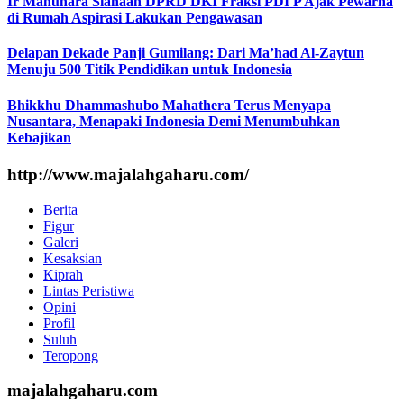
Ir Manuhara Siahaan DPRD DKI Fraksi PDI P Ajak Pewarna
di Rumah Aspirasi Lakukan Pengawasan
Delapan Dekade Panji Gumilang: Dari Ma’had Al-Zaytun
Menuju 500 Titik Pendidikan untuk Indonesia
Bhikkhu Dhammashubo Mahathera Terus Menyapa
Nusantara, Menapaki Indonesia Demi Menumbuhkan
Kebajikan
http://www.majalahgaharu.com/
Berita
Figur
Galeri
Kesaksian
Kiprah
Lintas Peristiwa
Opini
Profil
Suluh
Teropong
majalahgaharu.com