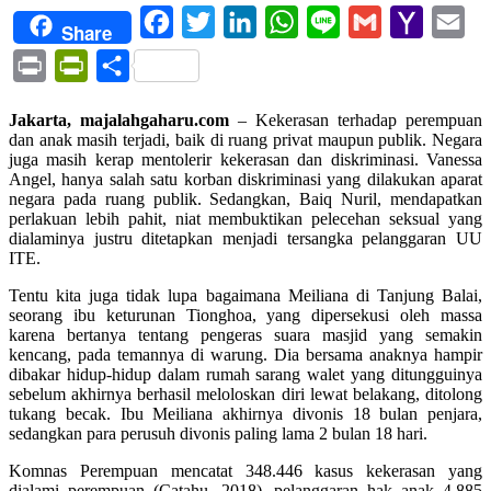
Facebook
Twitter
LinkedIn
WhatsApp
Line
Gmail
Yahoo
Ema
Share
Mail
Print
PrintFriendly
Share
Jakarta, majalahgaharu.com
– Kekerasan terhadap perempuan
dan anak masih terjadi, baik di ruang privat maupun publik. Negara
juga masih kerap mentolerir kekerasan dan diskriminasi. Vanessa
Angel, hanya salah satu korban diskriminasi yang dilakukan aparat
negara pada ruang publik. Sedangkan, Baiq Nuril, mendapatkan
perlakuan lebih pahit, niat membuktikan pelecehan seksual yang
dialaminya justru ditetapkan menjadi tersangka pelanggaran UU
ITE.
Tentu kita juga tidak lupa bagaimana Meiliana di Tanjung Balai,
seorang ibu keturunan Tionghoa, yang dipersekusi oleh massa
karena bertanya tentang pengeras suara masjid yang semakin
kencang, pada temannya di warung. Dia bersama anaknya hampir
dibakar hidup-hidup dalam rumah sarang walet yang ditungguinya
sebelum akhirnya berhasil meloloskan diri lewat belakang, ditolong
tukang becak. Ibu Meiliana akhirnya divonis 18 bulan penjara,
sedangkan para perusuh divonis paling lama 2 bulan 18 hari.
Komnas Perempuan mencatat 348.446 kasus kekerasan yang
dialami perempuan (Catahu, 2018), pelanggaran hak anak 4.885