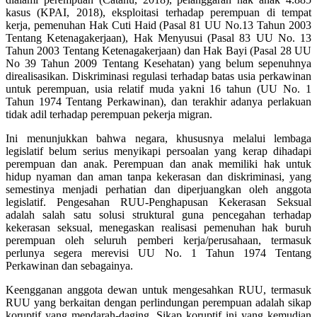
kasus (KPAI, 2018), eksploitasi terhadap perempuan di tempat
kerja, pemenuhan Hak Cuti Haid (Pasal 81 UU No.13 Tahun 2003
Tentang Ketenagakerjaan), Hak Menyusui (Pasal 83 UU No. 13
Tahun 2003 Tentang Ketenagakerjaan) dan Hak Bayi (Pasal 28 UU
No 39 Tahun 2009 Tentang Kesehatan) yang belum sepenuhnya
direalisasikan. Diskriminasi regulasi terhadap batas usia perkawinan
untuk perempuan, usia relatif muda yakni 16 tahun (UU No. 1
Tahun 1974 Tentang Perkawinan), dan terakhir adanya perlakuan
tidak adil terhadap perempuan pekerja migran.
Ini menunjukkan bahwa negara, khususnya melalui lembaga
legislatif belum serius menyikapi persoalan yang kerap dihadapi
perempuan dan anak. Perempuan dan anak memiliki hak untuk
hidup nyaman dan aman tanpa kekerasan dan diskriminasi, yang
semestinya menjadi perhatian dan diperjuangkan oleh anggota
legislatif. Pengesahan RUU-Penghapusan Kekerasan Seksual
adalah salah satu solusi struktural guna pencegahan terhadap
kekerasan seksual, menegaskan realisasi pemenuhan hak buruh
perempuan oleh seluruh pemberi kerja/perusahaan, termasuk
perlunya segera merevisi UU No. 1 Tahun 1974 Tentang
Perkawinan dan sebagainya.
Keengganan anggota dewan untuk mengesahkan RUU, termasuk
RUU yang berkaitan dengan perlindungan perempuan adalah sikap
koruptif yang mendarah-daging. Sikap koruptif ini yang kemudian