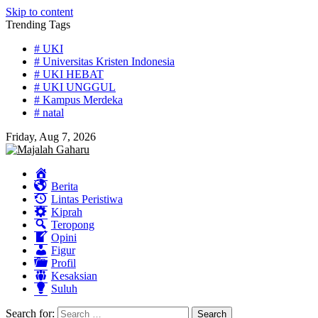
Skip to content
Trending Tags
# UKI
# Universitas Kristen Indonesia
# UKI HEBAT
# UKI UNGGUL
# Kampus Merdeka
# natal
Friday, Aug 7, 2026
Home
Berita
Lintas Peristiwa
Kiprah
Teropong
Opini
Figur
Profil
Kesaksian
Suluh
Search for: