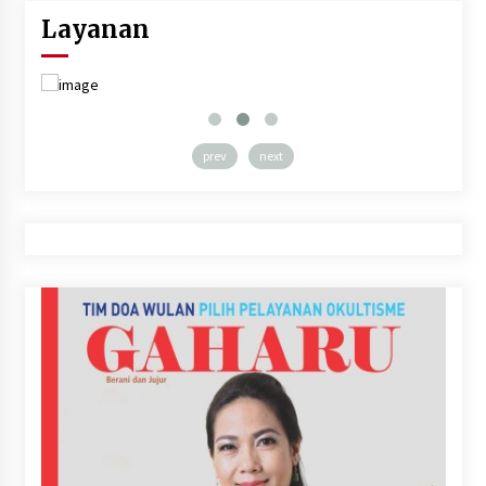
Layanan
prev
next