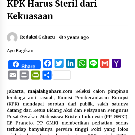
KPK Harus Steril dari
Kekuasaan
Redaksi Gaharu
7 years ago
Ayo Bagikan:
Facebook
Twitter
LinkedIn
WhatsApp
Line
Gmail
Yaho
Share
Mail
Email
Print
PrintFriendly
Share
Jakarta, majalahgaharu.com
Seleksi calon pimpinan
lembaga anti rasuah, Komisi Pemberantasan Korupsi
(KPK) mendapat sorotan dari publik, salah satunya
datang dari Ketua Bidang Aksi dan Pelayanan Pengurus
Pusat Gerakan Mahasiswa Kristen Indonesia (PP GMKI),
EF Pranoto. PP GMKI memberikan perhatian serius
terhadap banyaknya perwira tinggi Polri yang lolos