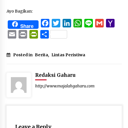
Ayo Bagikan:
Facebook
Twitter
LinkedIn
WhatsApp
Line
Gmail
Yaho
Share
Mail
Email
Print
PrintFriendly
Share
Posted in
Berita
,
Lintas Peristiwa
Redaksi Gaharu
http://www.majalahgaharu.com
Leave a Reply