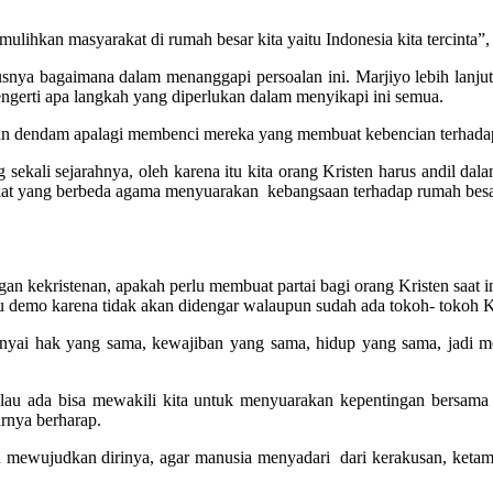
ihkan masyarakat di rumah besar kita yaitu Indonesia kita tercinta”, 
arusnya bagaimana dalam menanggapi persoalan ini. Marjiyo lebih lanju
gerti apa langkah yang diperlukan dalam menyikapi ini semua.
gan dendam apalagi membenci mereka yang membuat kebencian terhada
sekali sejarahnya, oleh karena itu kita orang Kristen harus andil dalam 
rakat yang berbeda agama menyuarakan kebangsaan terhadap rumah besar
 kekristenan, apakah perlu membuat partai bagi orang Kristen saat ini
atau demo karena tidak akan didengar walaupun sudah ada tokoh- tokoh 
punyai hak yang sama, kewajiban yang sama, hidup yang sama, jadi m
alau ada bisa mewakili kita untuk menyuarakan kepentingan bersam
arnya berharap.
au mewujudkan dirinya, agar manusia menyadari dari kerakusan, keta