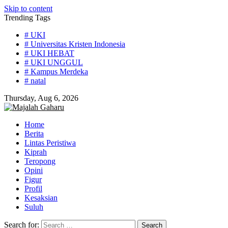
Skip to content
Trending Tags
# UKI
# Universitas Kristen Indonesia
# UKI HEBAT
# UKI UNGGUL
# Kampus Merdeka
# natal
Thursday, Aug 6, 2026
Home
Berita
Lintas Peristiwa
Kiprah
Teropong
Opini
Figur
Profil
Kesaksian
Suluh
Search for: