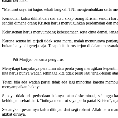
dalam bertidak.
“Menurut saya ini bagus sekali langkah TNI mengembalikan serta memul
Kemudian kalau dilihat dari sisi atau sikap orang Kristen sendiri h
sendiri dimana orang Kristen harus menyuguhkan perdamaian dan men
Kekristenan harus menyumbang kebersamaan serta cinta damai, jan
Karena semua ini terjadi tidak serta merta, malah menurutnya panjang 
bukan hanya di gereja saja. Tetapi kita harus terjun di dalam masya
Pdt Marjiyo bersama pengurus
Menyikapi banyaknya peraturan atau perda yang merugikan kepentingan
kita harus punya wadah sehingga kita tidak perlu lagi teriak-teriak 
Tetapi bila ada wadah partai tidak ada lagi minoritas karena mem
menyampaikan haknya.
Supaya tidak ada perbedaan haknya atau diskriminasi, sehingga k
kehidupan sehari-hari. “intinya menurut saya perlu partai Kristen”, uj
Sedangkan pesan nya kalau ditinjau dari segi rohani Allah baru m
akibat dirinya.