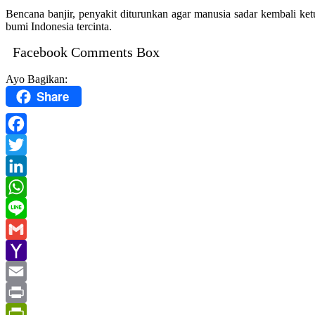
Bencana banjir, penyakit diturunkan agar manusia sadar kembali k
bumi Indonesia tercinta.
Facebook Comments Box
Ayo Bagikan:
Share
Facebook
Twitter
LinkedIn
WhatsApp
Line
Gmail
Yahoo
Mail
Email
Print