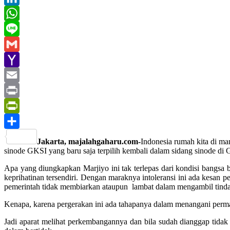
LinkedIn
WhatsApp
Line
Gmail
Yahoo
Mail
Email
Print
PrintFriendly
Share
Jakarta, majalahgaharu.com-
Indonesia rumah kita di ma
sinode GKSI yang baru saja terpilih kembali dalam sidang sinode di 
Apa yang diungkapkan Marjiyo ini tak terlepas dari kondisi bangsa
keprihatinan tersendiri. Dengan maraknya intoleransi ini ada kesan 
pemerintah tidak membiarkan ataupun lambat dalam mengambil tind
Kenapa, karena pergerakan ini ada tahapanya dalam menangani permasal
Jadi aparat melihat perkembangannya dan bila sudah dianggap tidak 