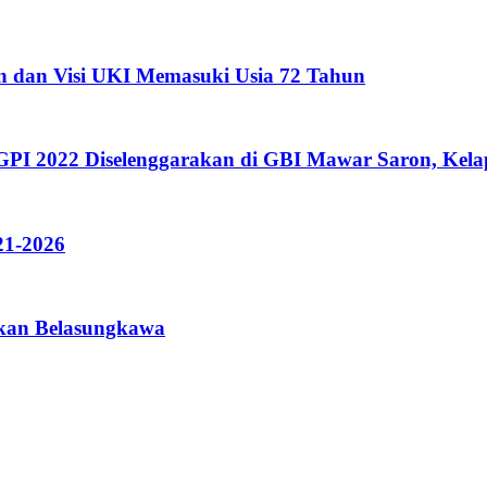
n dan Visi UKI Memasuki Usia 72 Tahun
 2022 Diselenggarakan di GBI Mawar Saron, Kelap
21-2026
pkan Belasungkawa