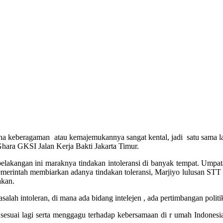
na keberagaman atau kemajemukannya sangat kental, jadi satu sama lai
Ghara GKSI Jalan Kerja Bakti Jakarta Timur.
 belakangan ini maraknya tindakan intoleransi di banyak tempat. Um
pemerintah membiarkan adanya tindakan toleransi, Marjiyo lulusan STT S
akan.
ah intoleran, di mana ada bidang intelejen , ada pertimbangan politik
sesuai lagi serta menggagu terhadap kebersamaan di r umah Indonesia 