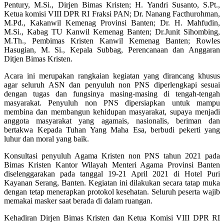
Pentury, M.Si., Dirjen Bimas Kristen; H. Yandri Susanto, S.Pt.,
Ketua komisi VIII DPR RI Fraksi PAN; Dr. Nanang Facthurohman,
M.Pd., Kakanwil Kemenag Provinsi Banten; Dr. H. Mahfudin,
M.Si., Kabag TU Kanwil Kemenag Banten; Dr.Junit Sihombing,
M.Th., Pembimas Kristen Kanwil Kemenag Banten; Rowles
Hasugian, M. Si., Kepala Subbag, Perencanaan dan Anggaran
Ditjen Bimas Kristen.
Acara ini merupakan rangkaian kegiatan yang dirancang khusus
agar seluruh ASN dan penyuluh non PNS diperlengkapi sesuai
dengan tugas dan fungsinya masing-masing di tengah-tengah
masyarakat. Penyuluh non PNS dipersiapkan untuk mampu
membina dan membangun kehidupan masyarakat, supaya menjadi
anggota masyarakat yang agamais, nasionalis, beriman dan
bertakwa Kepada Tuhan Yang Maha Esa, berbudi pekerti yang
luhur dan moral yang baik.
Konsultasi penyuluh Agama Kristen non PNS tahun 2021 pada
Bimas Kristen Kantor Wilayah Menteri Agama Provinsi Banten
diselenggarakan pada tanggal 19-21 April 2021 di Hotel Puri
Kayanan Serang, Banten. Kegiatan ini dilakukan secara tatap muka
dengan tetap menerapkan protokol kesehatan. Seluruh peserta wajib
memakai masker saat berada di dalam ruangan.
Kehadiran Dirjen Bimas Kristen dan Ketua Komisi VIII DPR RI