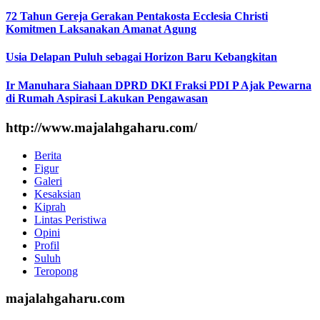
72 Tahun Gereja Gerakan Pentakosta Ecclesia Christi
Komitmen Laksanakan Amanat Agung
Usia Delapan Puluh sebagai Horizon Baru Kebangkitan
Ir Manuhara Siahaan DPRD DKI Fraksi PDI P Ajak Pewarna
di Rumah Aspirasi Lakukan Pengawasan
http://www.majalahgaharu.com/
Berita
Figur
Galeri
Kesaksian
Kiprah
Lintas Peristiwa
Opini
Profil
Suluh
Teropong
majalahgaharu.com