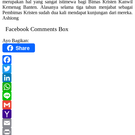
merupakan hal yang sangat istimewa bagi Bimas Kristen Kanwil
Kemenag Banten. Alasanya selama tiga tahun menjabat sebagai
Pembimas Kristen sudah dua kali mendapat kunjungan dari mereka.
Ashiong
Facebook Comments Box
Ayo Bagikan:
Share
Facebook
Twitter
LinkedIn
WhatsApp
Line
Gmail
Yahoo
Mail
Email