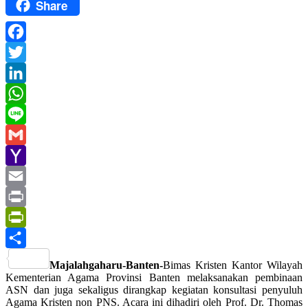
Share
Facebook
Twitter
LinkedIn
WhatsApp
Line
Gmail
Yahoo
Mail
Email
Print
PrintFriendly
Share
Majalahgaharu-Banten-
Bimas Kristen Kantor Wilayah
Kementerian Agama Provinsi Banten melaksanakan pembinaan
ASN dan juga sekaligus dirangkap kegiatan konsultasi penyuluh
Agama Kristen non PNS. Acara ini dihadiri oleh Prof. Dr. Thomas