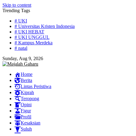
Skip to content
Trending Tags
# UKI
# Universitas Kristen Indonesia
# UKI HEBAT
# UKI UNGGUL
# Kampus Merdeka
# natal
Sunday, Aug 9, 2026
Home
Berita
Lintas Peristiwa
Kiprah
Teropong
Opini
Figur
Profil
Kesaksian
Suluh