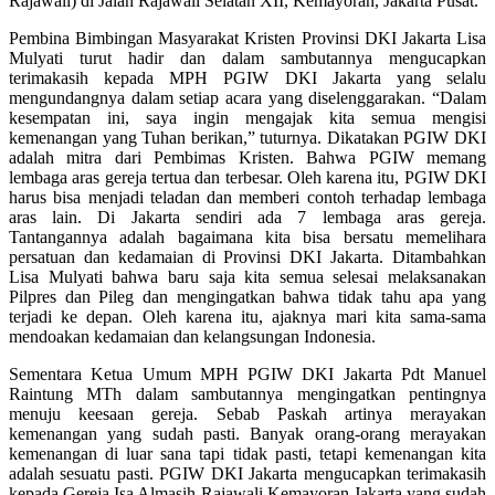
Rajawali) di Jalan Rajawali Selatan XII, Kemayoran, Jakarta Pusat.
Pembina Bimbingan Masyarakat Kristen Provinsi DKI Jakarta Lisa
Mulyati turut hadir dan dalam sambutannya mengucapkan
terimakasih kepada MPH PGIW DKI Jakarta yang selalu
mengundangnya dalam setiap acara yang diselenggarakan. “Dalam
kesempatan ini, saya ingin mengajak kita semua mengisi
kemenangan yang Tuhan berikan,” tuturnya. Dikatakan PGIW DKI
adalah mitra dari Pembimas Kristen. Bahwa PGIW memang
lembaga aras gereja tertua dan terbesar. Oleh karena itu, PGIW DKI
harus bisa menjadi teladan dan memberi contoh terhadap lembaga
aras lain. Di Jakarta sendiri ada 7 lembaga aras gereja.
Tantangannya adalah bagaimana kita bisa bersatu memelihara
persatuan dan kedamaian di Provinsi DKI Jakarta. Ditambahkan
Lisa Mulyati bahwa baru saja kita semua selesai melaksanakan
Pilpres dan Pileg dan mengingatkan bahwa tidak tahu apa yang
terjadi ke depan. Oleh karena itu, ajaknya mari kita sama-sama
mendoakan kedamaian dan kelangsungan Indonesia.
Sementara Ketua Umum MPH PGIW DKI Jakarta Pdt Manuel
Raintung MTh dalam sambutannya mengingatkan pentingnya
menuju keesaan gereja. Sebab Paskah artinya merayakan
kemenangan yang sudah pasti. Banyak orang-orang merayakan
kemenangan di luar sana tapi tidak pasti, tetapi kemenangan kita
adalah sesuatu pasti. PGIW DKI Jakarta mengucapkan terimakasih
kepada Gereja Isa Almasih Rajawali Kemayoran Jakarta yang sudah