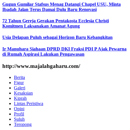
Gugun Gumilar Stafsus Menag Datangi Chapel USU, Minta
Ibadah Jalan Terus Damai Dulu Baru Renovasi
72 Tahun Gereja Gerakan Pentakosta Ecclesia Christi
Komitmen Laksanakan Amanat Agung
Usia Delapan Puluh sebagai Horizon Baru Kebangkitan
Ir Manuhara Siahaan DPRD DKI Fraksi PDI P Ajak Pewarna
di Rumah Aspirasi Lakukan Pengawasan
http://www.majalahgaharu.com/
Berita
Figur
Galeri
Kesaksian
Kiprah
Lintas Peristiwa
Opini
Profil
Suluh
Teropong