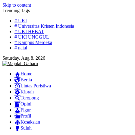
Skip to content
Trending Tags
# UKI
# Universitas Kristen Indonesia
# UKI HEBAT
# UKI UNGGUL
# Kampus Merdeka
# natal
Saturday, Aug 8, 2026
Home
Berita
Lintas Peristiwa
Kiprah
Teropong
Opini
Figur
Profil
Kesaksian
Suluh