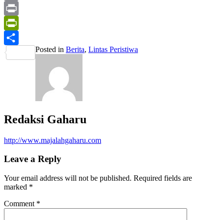
Mail
Email
Print
PrintFriendly
Posted in
Berita
,
Lintas Peristiwa
Share
Redaksi Gaharu
http://www.majalahgaharu.com
Leave a Reply
Your email address will not be published.
Required fields are
marked
*
Comment
*