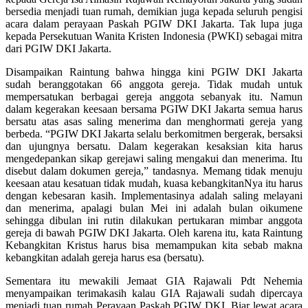
bersedia menjadi tuan rumah, demikian juga kepada seluruh pengisi
acara dalam perayaan Paskah PGIW DKI Jakarta. Tak lupa juga
kepada Persekutuan Wanita Kristen Indonesia (PWKI) sebagai mitra
dari PGIW DKI Jakarta.
Disampaikan Raintung bahwa hingga kini PGIW DKI Jakarta
sudah beranggotakan 66 anggota gereja. Tidak mudah untuk
mempersatukan berbagai gereja anggota sebanyak itu. Namun
dalam kegerakan keesaan bersama PGIW DKI Jakarta semua harus
bersatu atas asas saling menerima dan menghormati gereja yang
berbeda. “PGIW DKI Jakarta selalu berkomitmen bergerak, bersaksi
dan ujungnya bersatu. Dalam kegerakan kesaksian kita harus
mengedepankan sikap gerejawi saling mengakui dan menerima. Itu
disebut dalam dokumen gereja,” tandasnya. Memang tidak menuju
keesaan atau kesatuan tidak mudah, kuasa kebangkitanNya itu harus
dengan kebesaran kasih. Implementasinya adalah saling melayani
dan menerima, apalagi bulan Mei ini adalah bulan oikumene
sehingga dibulan ini rutin dilakukan pertukaran mimbar anggota
gereja di bawah PGIW DKI Jakarta. Oleh karena itu, kata Raintung
Kebangkitan Kristus harus bisa memampukan kita sebab makna
kebangkitan adalah gereja harus esa (bersatu).
Sementara itu mewakili Jemaat GIA Rajawali Pdt Nehemia
menyampaikan terimakasih kalau GIA Rajawali sudah dipercaya
menjadi tuan rumah Perayaan Paskah PGIW DKI. Biar lewat acara