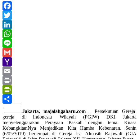
Facebook
Twitter
LinkedIn
WhatsApp
Line
Gmail
Yahoo
Mail
Email
Print
PrintFriendly
Share
Jakarta, majalahgaharu.com
– Persekutuan Gereja-
gereja di Indonesia Wilayah (PGIW) DKI Jakarta
menyelenggarakan Perayaan Paskah dengan tema: Kuasa
KebangkitanNya Menjadikan Kita Hamba Kebenaran, Senin
(6/05/3019) bertempat di Gereja Isa Almasih Rajawali (GIA