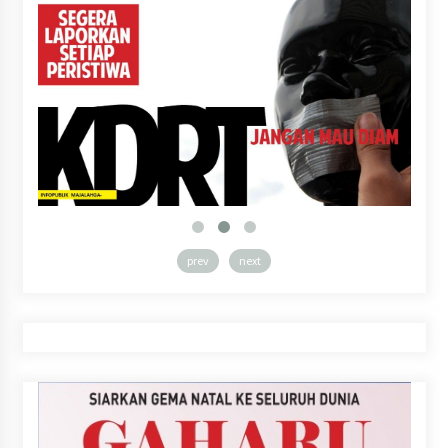
prev
next